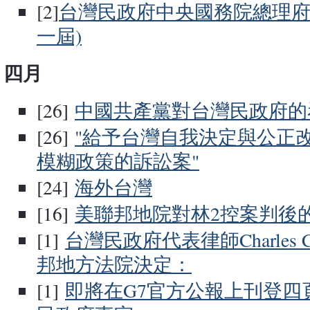
[2]
台灣民政府中央國務院總理府
一屆)
四月
[26]
中國共產黨對台灣民政府的
[26]
"給予台灣自我決定與公正
模糊政策的訴訟案"
[24]
海外台灣
[16]
美聯邦地院對林2控案判後
[1]
台灣民政府代表律師Charles
邦地方法院決定：
[1]
即將在G7官方公報上刊登四