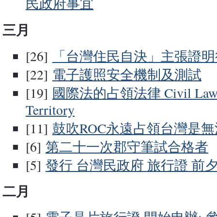
民政府事宜
三月
[26]
「台灣住民自決」主張證明
[22]
電子護照安全機制及測試
[19]
國際法的占領法律 Civil Law in
Territory
[11]
鼓吹ROC永遠占領台灣是
[6]
第二十一次郡守筆試合格者
[5]
發行 台灣民政府 旅行證 前
二月