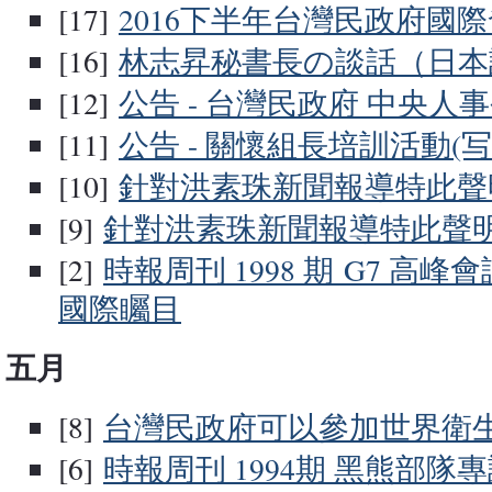
[17]
2016下半年台灣民政府國
[16]
林志昇秘書長の談話（日本
[12]
公告 - 台灣民政府 中央人
[11]
公告 - 關懷組長培訓活動(写
[10]
針對洪素珠新聞報導特此聲明
[9]
針對洪素珠新聞報導特此聲明
[2]
時報周刊 1998 期 G7 高
國際矚目
五月
[8]
台灣民政府可以參加世界衛
[6]
時報周刊 1994期 黑熊部隊