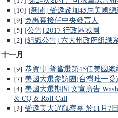
[10]
[新聞] 受邀參加45屆美國
[9]
吳禹幕接任中央發言人
[5]
[公告] 2017 行政區域圖
[2]
[組織公告] 六大州政府組織
十一月
[9]
恭賀!川普當選第45任美國總
[7]
美國大選參訪團(台灣唯一受
[4]
美國大選期間 文宣廣告 Washingt
& CQ & Roll Call
[3]
受邀美大選觀察團 於11月7