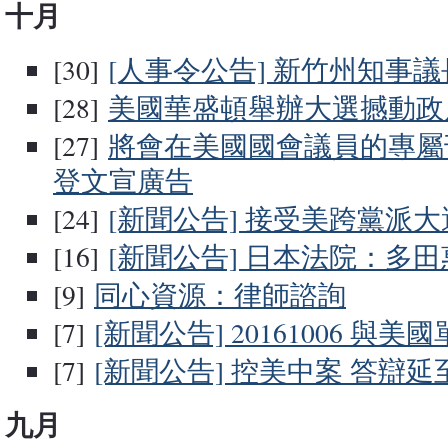
十月
[30]
[人事令公告] 新竹州知事
[28]
美國華盛頓舉辦大選撼動政
[27]
將會在美國國會議員的專屬刊物 R
登文宣廣告
[24]
[新聞公告] 接受美跨黨派
[16]
[新聞公告] 日本法院：多田
[9]
同心資源：律師諮詢
[7]
[新聞公告] 20161006 與美
[7]
[新聞公告] 控美中案 答辯延至
九月