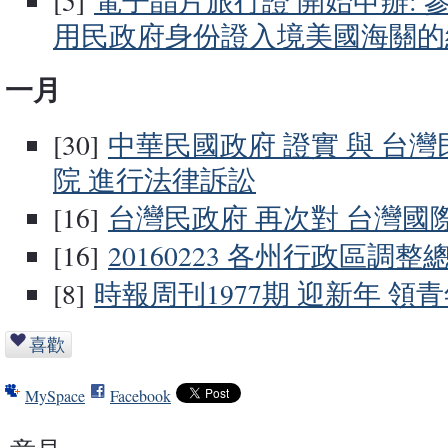
[5]
電子晶片旅行證 開始申辦: 
用民政府身份證入境美國海關的
一月
[30]
中華民國政府 證實 與 台灣
院 進行法律訴訟
[16]
台灣民政府 再次對 台灣國
[16]
20160223 各州行政區調整
[8]
時報周刊1977期 迎新年 領
喜歡
MySpace
Facebook