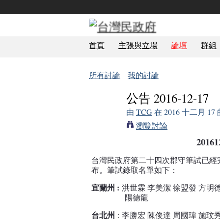
首頁
主張與立場
論壇
群組
所有討論
我的討論
公告 2016-12-17
由
TCG
在 2016 十二月 1
瀏覽討論
201
台灣民政府第二十四次郡守筆試已經
布。筆試錄取名單如下：
宜蘭州 :
洪世霖 李美潔 徐盟發 方明
陽德龍
台北州
:
李勝宏 陳俊達 周國瑋 施玟