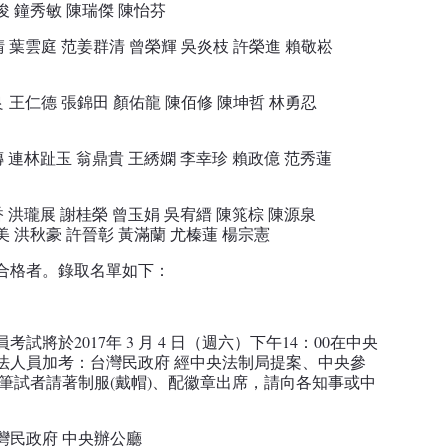
鐘秀敏 陳瑞傑 陳怡芬
 葉雲庭 范姜群清 曾榮輝 吳炎枝 許榮進 賴敬崧
良
王仁德 張錦田 顏佑龍 陳佰修 陳坤哲 林勇忍
傳 連林趾玉
翁鼎貴 王綉嫻 李幸珍 賴政億 范秀蓮
 洪瓏展 謝桂榮 曾玉娟 吳宥縉 陳筄棕 陳源泉
秋豪 許晉彰 黃滿蘭 尤榛蓮 楊宗憲
合格者。
錄取名單如下：
將於2017年 3 月 4 日（週六）下午14：00在中央
法人員加考：台灣民政府 經中央法制局提案、中央參
筆試者請著制服(戴帽)、配徽章出席，請向各知事或中
灣民政府 中央辦公廳