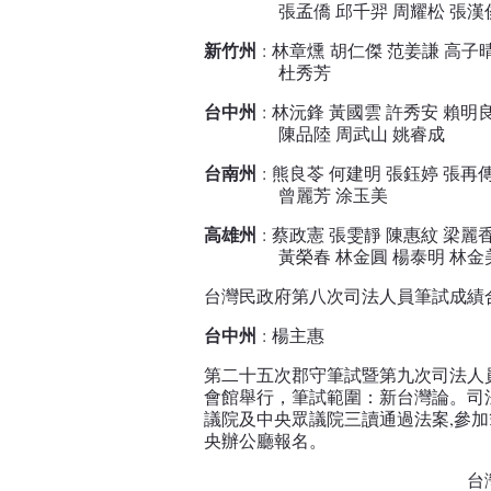
張孟僑 邱千羿 周耀松 張漢俊 
新竹州
:
林章燻
胡仁傑 范姜謙 高子晴
杜秀芳
台中州
:
林沅鋒 黃國雲 許秀安 賴明
陳品陸 周武山 姚睿成
台南州
:
熊良苓 何建明 張鈺婷 張再
曾麗芳 涂玉美
高雄州
:
蔡政憲 張雯靜 陳惠紋 梁麗香
黃榮春 林金圓 楊泰明 林金美 洪
台灣民政府第八次司法人員筆試成績
台中州
: 楊主惠
第二十五次郡守筆試暨第九次司法人員考試
會館舉行，筆試範圍：新台灣論。司
議院及中央眾議院三讀通過法案,參加
央辦公廳報名。
台