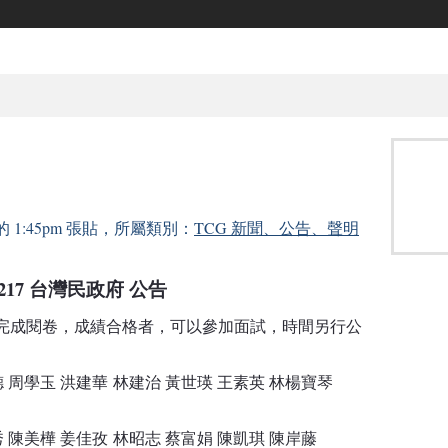
7 的 1:45pm 張貼，所屬類別：
TCG 新聞、公告、聲明
61217 台灣民政府 公告
完成閱卷，成績合格者，可以參加面試，時間另行公
德 周學玉 洪建華
林建治 黃世瑛 王素英 林楊寶琴
秀 陳美樺 姜佳孜
林昭志 蔡富娟 陳凱琪 陳岸藤