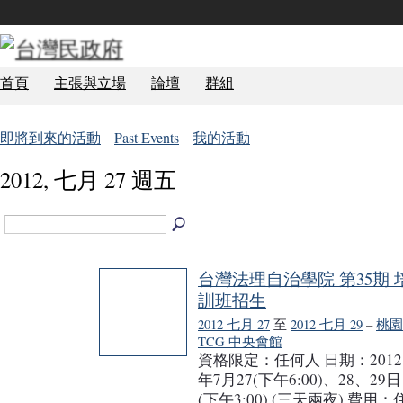
首頁
主張與立場
論壇
群組
即將到來的活動
Past Events
我的活動
2012, 七月 27 週五
台灣法理自治學院 第35期 
訓班招生
2012 七月 27
至
2012 七月 29
–
桃園
TCG 中央會館
資格限定：任何人 日期：2012
年7月27(下午6:00)、28、29日
(下午3:00) (三天兩夜) 費用：