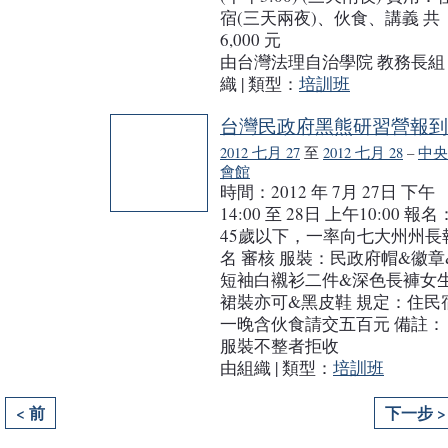
宿(三天兩夜)、伙食、講義 共
6,000 元
由台灣法理自治學院 教務長組
織 | 類型：
培訓班
台灣民政府黑熊研習營報到
2012 七月 27
至
2012 七月 28
–
中央
會館
時間：2012 年 7月 27日 下午
14:00 至 28日 上午10:00 報名
45歲以下，一率向七大州州長
名 審核 服裝：民政府帽&徽章
短袖白襯衫二件&深色長褲女
裙裝亦可&黑皮鞋 規定：住民
一晚含伙食請交五百元 備註：
服裝不整者拒收
由組織 | 類型：
培訓班
< 前
下一步 >