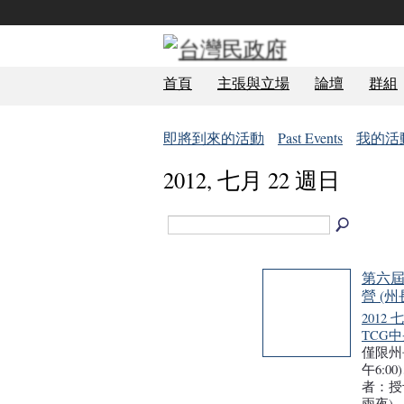
首頁
主張與立場
論壇
群組
即將到來的活動
Past Events
我的活
2012, 七月 22 週日
第六屆
營 (
2012 
TCG
僅限州長
午6:00
者：授
兩夜)、