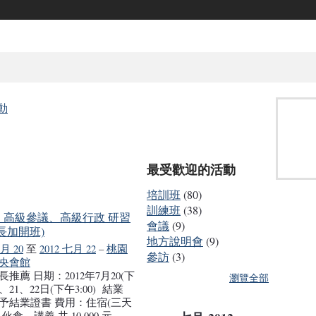
動
最受歡迎的活動
培訓班
(80)
訓練班
(38)
 高級參議、高級行政 研習
會議
(9)
州長加開班)
地方說明會
(9)
七月 20
至
2012 七月 22
–
桃園
參訪
(3)
中央會館
推薦 日期：2012年7月20(下
瀏覽全部
)、21、22日(下午3:00) 結業
予結業證書 費用：住宿(三天
伙食、講義 共 10,000 元