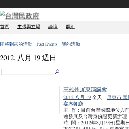
首頁
主張與立場
論壇
群組
即將到來的活動
Past Events
我的活動
2012, 八月 19 週日
高雄州屏東演講會
2012 八月 19
全天 –
屏東市 嘉
宴席餐廳
主 旨：目前台灣國際地位與
途發展及台灣身份證更新辦理
時 間：2012年8月19日(星期日
下午2點~5點 地 點：嘉慶宴席