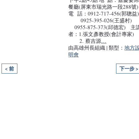
餐廳(屏東市瑞光路一段288號)
電 話：0912-717-456(郭聰益
0925-395-026(王盛村
0955-875-373(邱德宏) 主
者：1.張文彥教授(會計專家
2. 蔡吉源
…
由高雄州長組織 | 類型：
地方
明會
< 前
下一步 >