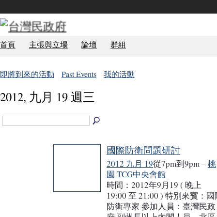
首頁
主張與立場
論壇
群組
即將到來的活動
Past Events
我的活動
2012, 九月 19 週三
國際防衛問題研討
2012 九月 19
從7pm到9pm –
桃
園 TCG中央會館
時間：2012年9月19 ( 晚上
19:00 至 21:00 ) 特別來賓：
防衛專家 參加人員：臺灣民政
府 副州長以上內閣人員、北區