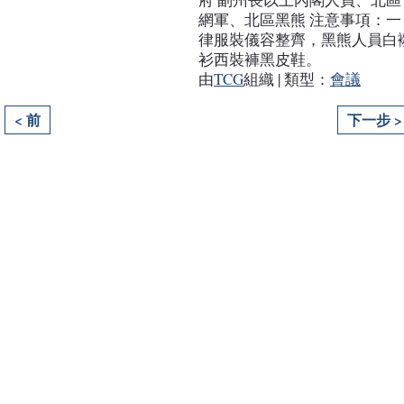
網軍、北區黑熊 注意事項：一
律服裝儀容整齊，黑熊人員白
衫西裝褲黑皮鞋。
由
TCG
組織 | 類型：
會議
< 前
下一步 >