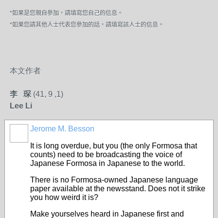
*如果是您親自參加，請填寫您自己的信息。
*如果您請其他人士代表您參加的話，請填寫該人士的信息。
本文作者
李 琛
(41, 9 ,1)
Lee Li
Jerome M. Besson
It is long overdue, but you (the only Formosa that
counts) need to be broadcasting the voice of
Japanese Formosa in Japanese to the world.
There is no Formosa-owned Japanese language
paper available at the newsstand. Does not it strike
you how weird it is?
Make yourselves heard in Japanese first and