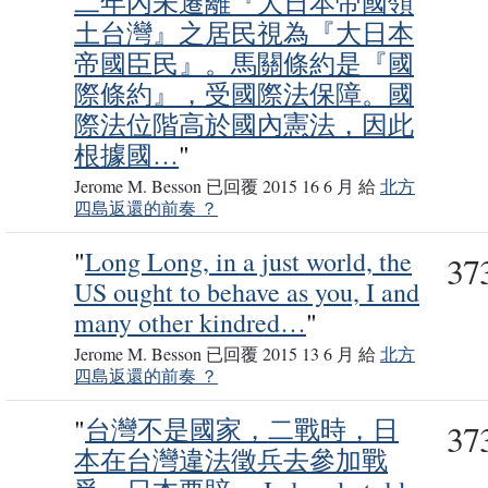
二年內未遷離『大日本帝國領
土台灣』之居民視為『大日本
帝國臣民』。馬關條約是『國
際條約』，受國際法保障。國
際法位階高於國內憲法，因此
根據國…
"
Jerome M. Besson 已回覆 2015 16 6 月 給
北方
四島返還的前奏 ？
"
Long Long, in a just world, the
37
US ought to behave as you, I and
many other kindred…
"
Jerome M. Besson 已回覆 2015 13 6 月 給
北方
四島返還的前奏 ？
"
台灣不是國家，二戰時，日
37
本在台灣違法徵兵去參加戰