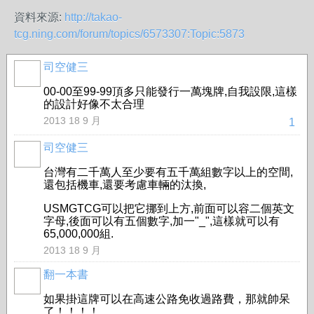
資料來源:
http://takao-
tcg.ning.com/forum/topics/6573307:Topic:5873
司空健三
00-00至99-99頂多只能發行一萬塊牌,自我設限,這樣
的設計好像不太合理
2013 18 9 月
1
司空健三
台灣有二千萬人至少要有五千萬組數字以上的空間,
還包括機車,還要考慮車輛的汰換,
USMGTCG可以把它挪到上方,前面可以容二個英文
字母,後面可以有五個數字,加一"_",這樣就可以有
65,000,000組.
2013 18 9 月
翻一本書
事務局
如果掛這牌可以在高速公路免收過路費，那就帥呆
了！！！！