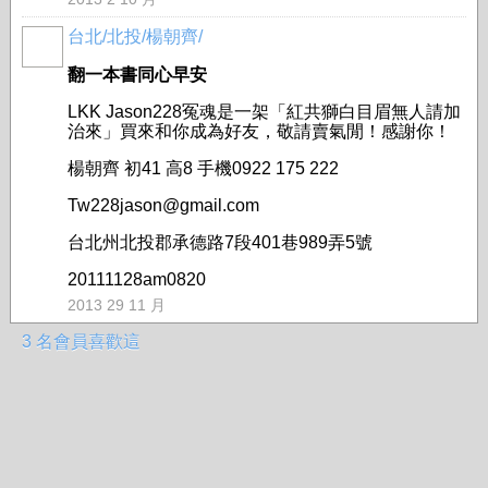
台北/北投/楊朝齊/
翻一本書同心早安
LKK Jason228冤魂是一架「紅共獅白目眉無人請加
治來」買來和你成為好友，敬請賣氣閒！感謝你！
楊朝齊 初41 高8 手機0922 175 222
Tw228jason@gmail.com
台北州北投郡承德路7段401巷989弄5號
20111128am0820
2013 29 11 月
3 名會員喜歡這