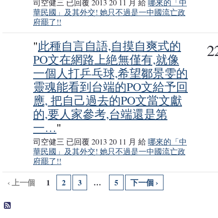
司空健三 已回覆 2013 20 11 月 給
哪來的「中
華民國」及其外交! 她只不過是一中國流亡政
府罷了!!
"
此種自言自語,自摸自爽式的
2
PO文在網路上絶無僅有,就像
事務局
一個人打乒乓球,希望鄒景雯的
靈魂能看到台端的PO文給予回
應, 把自己過去的PO文當文獻
的,要人家參考,台端還是第
一…
"
司空健三 已回覆 2013 20 11 月 給
哪來的「中
華民國」及其外交! 她只不過是一中國流亡政
府罷了!!
‹ 上一個
1
2
3
…
5
下一個 ›