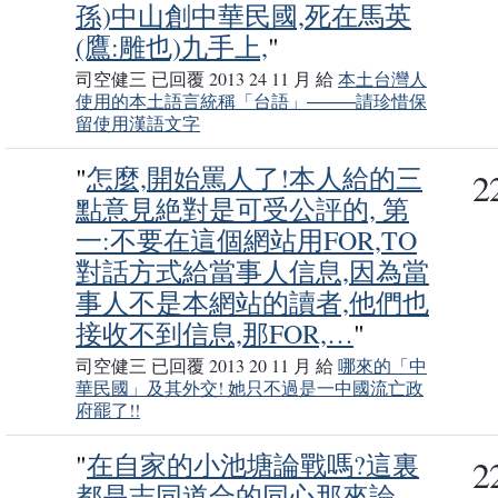
孫)中山創中華民國,死在馬英
(鷹:雕也)九手上,
"
司空健三 已回覆 2013 24 11 月 給
本土台灣人
使用的本土語言統稱「台語」────請珍惜保
留使用漢語文字
"
怎麼,開始罵人了!本人給的三
2
點意見絶對是可受公評的, 第
事務局
一:不要在這個網站用FOR,TO
對話方式給當事人信息,因為當
事人不是本網站的讀者,他們也
接收不到信息,那FOR,…
"
司空健三 已回覆 2013 20 11 月 給
哪來的「中
華民國」及其外交! 她只不過是一中國流亡政
府罷了!!
"
在自家的小池塘論戰嗎?這裏
2
都是志同道合的同心那來論
事務局