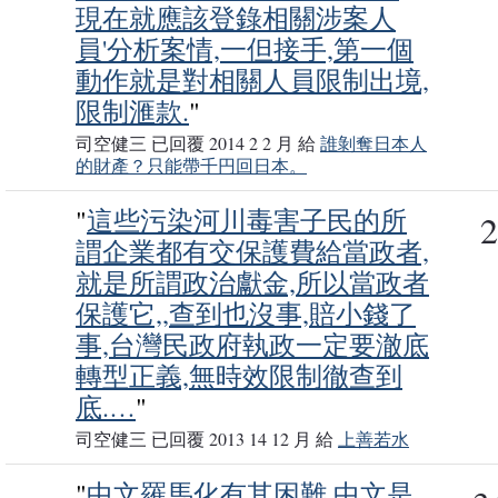
現在就應該登錄相關涉案人
員'分析案情,一但接手,第一個
動作就是對相關人員限制出境,
限制滙款.
"
司空健三 已回覆 2014 2 2 月 給
誰剝奪日本人
的財產？只能帶千円回日本。
"
這些污染河川毒害子民的所
2
謂企業都有交保護費給當政者,
就是所謂政治獻金,所以當政者
保護它,,查到也沒事,賠小錢了
事,台灣民政府執政一定要澈底
轉型正義,無時效限制徹查到
底.…
"
司空健三 已回覆 2013 14 12 月 給
上善若水
"
中文羅馬化有其困難,中文是