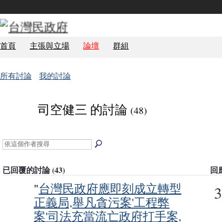
首頁
主張與立場
論壇
群組
所有討論
我的討論
司空健三 的討論
(48)
已回覆的討論 (43)
回
"
台灣民政府應即刻成立轉型
3
正義局,舉凡貪污案'工程弊
事務局
案'司法充當流亡政府打手案,