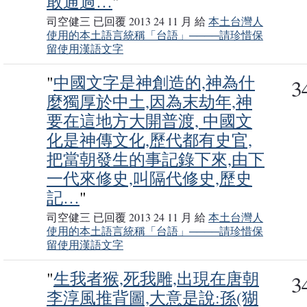
敢通過…
"
司空健三 已回覆 2013 24 11 月 給
本土台灣人
使用的本土語言統稱「台語」────請珍惜保
留使用漢語文字
"
中國文字是神創造的,神為什
3
麼獨厚於中土,因為末劫年,神
要在這地方大開普渡, 中國文
化是神傳文化,歷代都有史官,
把當朝發生的事記錄下來,由下
一代來修史,叫隔代修史,歷史
記…
"
司空健三 已回覆 2013 24 11 月 給
本土台灣人
使用的本土語言統稱「台語」────請珍惜保
留使用漢語文字
"
生我者猴,死我雕,出現在唐朝
3
李淳風推背圖,大意是說:孫(猢