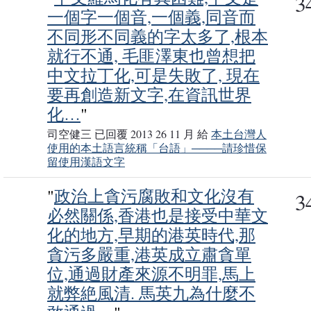
3
一個字一個音,一個義,同音而
不同形不同義的字太多了,根本
就行不通, 毛匪澤東也曾想把
中文拉丁化,可是失敗了, 現在
要再創造新文字,在資訊世界
化…
"
司空健三 已回覆 2013 26 11 月 給
本土台灣人
使用的本土語言統稱「台語」────請珍惜保
留使用漢語文字
"
政治上貪污腐敗和文化沒有
3
必然關係,香港也是接受中華文
化的地方,早期的港英時代,那
貪污多嚴重,港英成立肅貪單
位,通過財產來源不明罪,馬上
就弊絶風清. 馬英九為什麼不