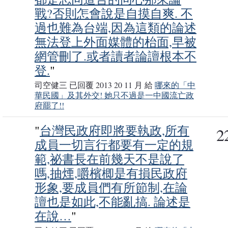
戰?否則怎會說是自摸自爽. 不
過也難為台端,因為這類的論述
無法登上外面媒體的枱面,早被
網管刪了.或者讀者論譠根本不
登.
"
司空健三 已回覆 2013 20 11 月 給
哪來的「中
華民國」及其外交! 她只不過是一中國流亡政
府罷了!!
"
台灣民政府即將要執政,所有
2
成員一切言行都要有一定的規
事務局
範,祕書長在前幾天不是說了
嗎,抽煙,嚼檳楖是有損民政府
形象,要成員們有所節制,在論
譠也是如此,不能亂搞. 論述是
在說…
"