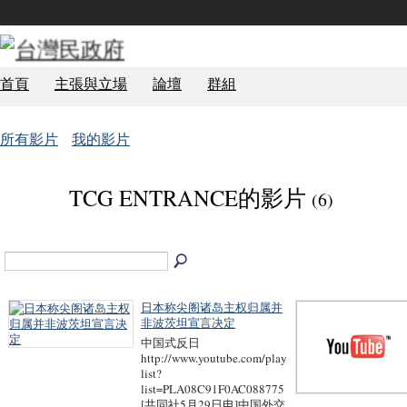
首頁
主張與立場
論壇
群組
所有影片
我的影片
TCG ENTRANCE的影片
(6)
日本称尖阁诸岛主权归属并
非波茨坦宣言决定
中国式反日
http://www.youtube.com/play
list?
list=PLA08C91F0AC088775
[共同社5月29日电]中国外交