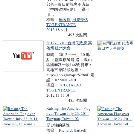
部长王毅日前就尖阁诸岛
（中国称钓鱼岛）问题引
用…
標籤：
民政府
,
日屬美佔
TCG ENTRANCE
2013 18 6 月
495 次點閱
2012-11-10_台灣民政府 高
雄州 建州大會
時間： 2012 十一月 10 地
點： 龍鳳樓餐廳 路： 鳳山
區國泰路一段146號 縣市：
高雄市 網站或地圖：
http://goo.gl/maps/S29mE 電
話： 07 5880-910
標籤：
TCG
,
TAKAO
TCG ENTRANCE
2012 11 11 月
485 次點閱
Raising The American Flag
over Taiwan July 23, 2011
Taoyuan, Taiwan-02
歷史性的演說
標籤：
Richard
,
Hartzell