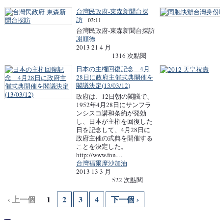
台灣民政府-東森新聞台採
訪
03:11
台灣民政府-東森新聞台採訪
謝順德
2013 21 4 月
1316 次點閱
日本の主権回復記念 4月
28日に政府主催式典開催を
閣議決定(13/03/12)
政府は、12日朝の閣議で、
1952年4月28日にサンフラ
ンシスコ講和条約が発効
し、日本が主権を回復した
日を記念して、4月28日に
政府主催の式典を開催する
ことを決定した。
http://www.fnn…
台灣福爾摩沙加油
2013 13 3 月
522 次點閱
‹ 上一個
1
2
3
4
下一個 ›