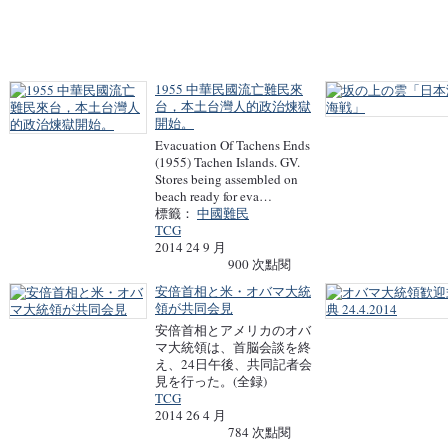
1955 中華民國流亡難民來
台，本土台灣人的政治煉獄
開始。
Evacuation Of Tachens Ends
(1955) Tachen Islands. GV.
Stores being assembled on
beach ready for eva…
標籤：
中國難民
TCG
2014 24 9 月
900 次點閱
安倍首相と米・オバマ大統
領が共同会見
安倍首相とアメリカのオバ
マ大統領は、首脳会談を終
え、24日午後、共同記者会
見を行った。(全録)
TCG
2014 26 4 月
784 次點閱