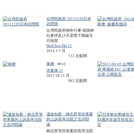
台湾民政府 20131220日本
訪問団
台湾民政府例年行事 靖国神
社参拝及び天皇陛下御誕生
日祝賀
HuiChen Hu 12
2014 3 3 月
712 次點閱
車牌
09:12
洪素珠 21
2013 28 11 月
882 次點閱
溫故知新：林志昇等控美案
的上訴高等法院之言詞辯
論
林志昇等控美案的高等法院