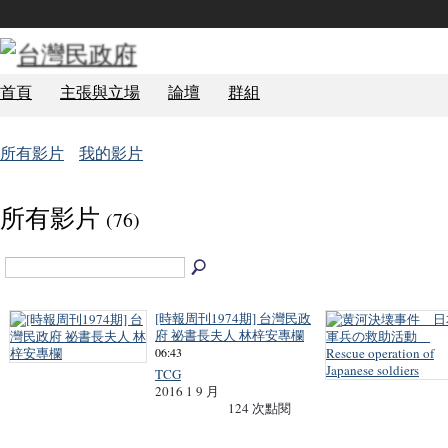
首頁
主張與立場
論壇
群組
所有影片
我的影片
所有影片
(76)
[時報周刊1974期] 台灣民政
府 祕書長夫人 林梓安專欄
06:43
TCG
2016 1 9 月
124 次點閱