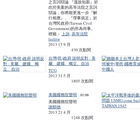
之言詞辯論 『溫故知新』於
此控美案的高等法院之言詞
辯論，你將能更進一步『解
行相應』、『理事俱足』於
台灣民政府(Taiwan Civil
Government)的所為何事。
標籤：
上訴
,
高等法院
leelitw
2013 15 9 月
430 次點閱
台灣(民)政府 說明反對 : 美
屬、建國、獨立、自治
TCG
2013 31 5 月
1805 次點閱
美國國務院聲明
01:06
美國國務院聲明
謝順德
2013 21 4 月
1248 次點閱