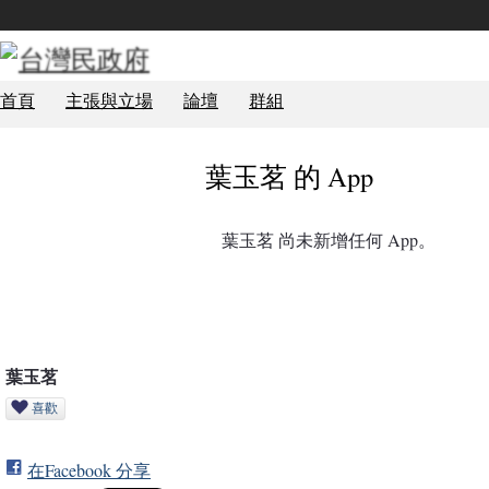
首頁
主張與立場
論壇
群組
葉玉茗 的 App
葉玉茗 尚未新增任何 App。
葉玉茗
喜歡
在Facebook 分享