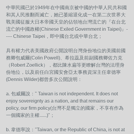
中華民國已於1949年在中國南京被中國的中華人民共和
國
和其人民推翻而滅亡，她已萎縮退化成一在第二次世界大
戰美國征服大日本帝國天皇的佔領地台灣流亡的『在台北
流
亡的中國政權(Chinese Exiled Government in Taipei)』-
---- Chinese Taipei，即中國台北或中華台北；
具有權力代表美國政府公開說明台灣身份地位的美國前國
務
卿包威爾(Colin Powell)、希拉蕊及前副國務卿佐力克
（Rober
t Zoellick），都比陳水扁等更瞭解台灣的法理身
份
地位，以及前任白宮國安會亞太事務資深主任韋德寧
(De
nnis Wilder)都曾多次公開說明：
a. 包威爾說：" Taiwan is not independent. It does not
enjoy sovereignty as a nation, and that remains our
policy, our firm policy(台灣不是獨立的國家，不享有作為
一個國家
的主權......)"；
b. 韋德寧說："Taiwan, or the Republic of China, is not at