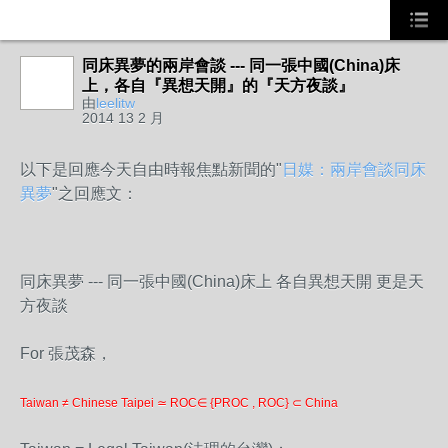
同床異夢的兩岸會談 --- 同一張中國(China)床
事務局
上，各自『異想天開』的『天方夜談』
由
leelitw
2014 13 2 月
以下是回應今天自由時報焦點新聞的
"
日媒：兩岸會談同床
異夢
"之回應文：
同床異夢 --- 同一張中國(China)床上 各自異想天開 更是天
方夜談
For 張茂森，
Taiwan ≠ Chinese Taipei ≃ ROC∈ {PROC , ROC} ⊂ China