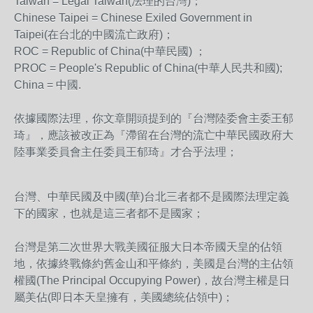
Taiwan = Legal Taiwan(法理的台灣)；
Chinese Taipei = Chinese Exiled Government in
Taipei(在台北的中國流亡政府)；
ROC = Republic of China(中華民國) ；
PROC = People's Republic of China(中華人民共和國);
China = 中國.
依據國際法理，你文章開頭提到的『台灣陸委會主委王郁
琦
』，應該被改正為『滯留在台灣的流亡中華民國政府大
陸事
業委員會主任委員王郁琦』才合乎法理；
台灣、中華民國及中國(華)台北三者都不是國際法理定義
下的國家，也就是這三者都不是國家；
台灣是第二次世界大戰美國征服大日本帝國天皇的佔領
地，
依據終戰條約舊金山和平條約，美國是台灣的主佔領
權國(
The Principal Occupying Power)，故台灣主權是日
屬美佔(即日本天皇擁有，
美國總統佔領中)；