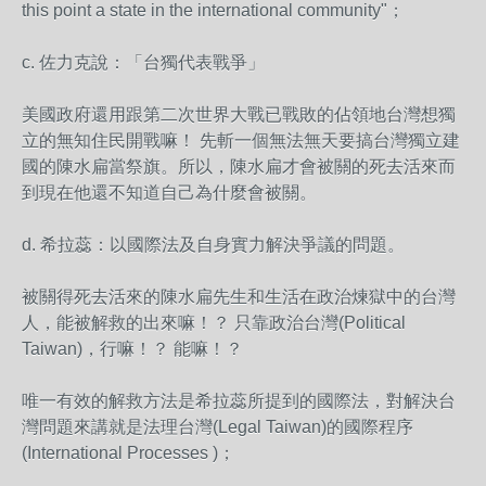
this point a state in the international community"；
c. 佐力克說：「台獨代表戰爭」
美國政府還用跟第二次世界大戰已戰敗的佔領地台灣想獨
立
的無知住民開戰嘛！ 先斬一個無法無天要搞台灣獨立建
國的陳水扁當祭旗。所以
，陳水扁才會被關的死去活來而
到現在他還不知道自己為什
麼會被關。
d. 希拉蕊：以國際法及自身實力解決爭議的問題。
被關得死去活來的陳水扁先生和生活在政治煉獄中的台灣
人
，能被解救的出來嘛！？ 只靠政治台灣(Political
Taiwan)，行嘛！？ 能嘛！？
唯一有效的解救方法是希拉蕊所提到的國際法，對解決台
灣
問題來講就是法理台灣(Legal Taiwan)的國際程序
(International
Processes )；