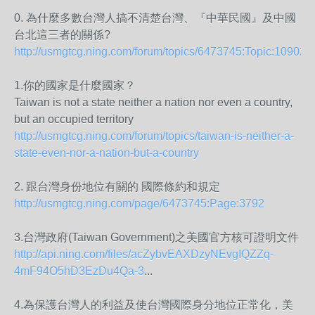
0. 為什麼多數台灣人搞不清楚台灣、『中華民國』及中國
台北
這三者的關係?
http://usmgtcg.ning.com/
forum/topics/
6473745:Topic:109023
1.你的國家是什麼國家？
Taiwan is not a state neither a nation nor even a country,
but an occupied territory
http://usmgtcg.ning.com/
forum/topics/
taiwan-is-neither-a-
state-e
ven-nor-a-nation-but-a-cou
ntry
2. 跟台灣身份地位有關的 國際條約和規定
http://usmgtcg.ning.com/
page/6473745:Page:3792
3.台灣政府(Taiwan Government)之美國官方核可證明文件
http://api.ning.com/files/
acZybvEAXDzyNEvgIQZZq-
4mF94
O5hD3EzDu4Qa-3
...
4.為保護台灣人的利益及使台灣國際身分地位正常化，美