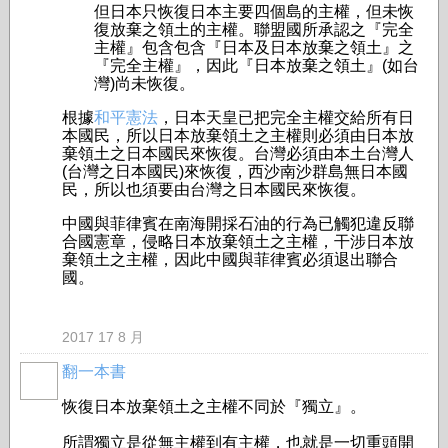
但日本只恢復日本主要四個島的主權，但未恢
復放棄之領土的主權。聯盟國所承認之『完全
主權』包含包含『日本及日本放棄之領土』之
『完全主權』，因此『日本放棄之領土』(如台
灣)尚未恢復。
根據
和平憲法
，日本天皇已把完全主權交給所有日
本國民，所以日本放棄領土之主權則必須由日本放
棄領土之日本國民來恢復。台灣必須由本土台灣人
(台灣之日本國民)來恢復，西沙南沙群島無日本國
民，所以也須要由台灣之日本國民來恢復。
中國與菲律賓在南海開採石油的行為已觸犯違反聯
合國憲章，侵略日本放棄領土之主權，干涉日本放
棄領土之主權，因此中國與菲律賓必須退出聯合
國。
2017 17 8 月
翻一本書
事務局
恢復日本放棄領土之主權不同於『獨立』。
所謂獨立是從無主權到有主權，也就是一切重頭開