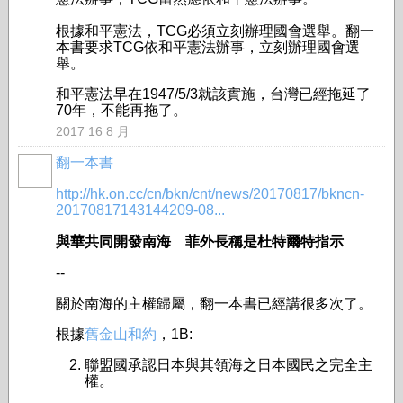
根據和平憲法，TCG必須立刻辦理國會選舉。翻一
本書要求TCG依和平憲法辦事，立刻辦理國會選
舉。
和平憲法早在1947/5/3就該實施，台灣已經拖延了
70年，不能再拖了。
2017 16 8 月
翻一本書
事務局
http://hk.on.cc/cn/bkn/cnt/news/20170817/bkncn-
20170817143144209-08...
與華共同開發南海 菲外長稱是杜特爾特指示
--
關於南海的主權歸屬，翻一本書已經講很多次了。
根據
舊金山和約
，1B:
聯盟國承認日本與其領海之日本國民之完全主
權。