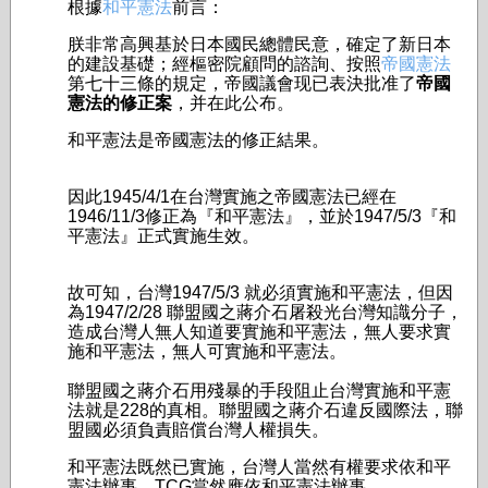
根據
和平憲法
前言：
朕非常高興基於日本國民總體民意，確定了新日本
的建設基礎；經樞密院顧問的諮詢、按照
帝國憲法
第七十三條的規定，帝國議會现已表決批准了
帝國
憲法的修正案
，并在此公布。
和平憲法是帝國憲法的修正結果。
因此1945/4/1在台灣實施之帝國憲法已經在
1946/11/3修正為『和平憲法』，並於1947/5/3『和
平憲法』正式實施生效。
故可知，台灣1947/5/3 就必須實施和平憲法，但因
為1947/2/28 聯盟國之蔣介石屠殺光台灣知識分子，
造成台灣人無人知道要實施和平憲法，無人要求實
施和平憲法，無人可實施和平憲法。
聯盟國之蔣介石用殘暴的手段阻止台灣實施和平憲
法就是228的真相。聯盟國之蔣介石違反國際法，聯
盟國必須負責賠償台灣人權損失。
和平憲法既然已實施，台灣人當然有權要求依和平
憲法辦事，TCG當然應依和平憲法辦事。