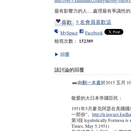
http://big5.xinhuanet.com/gate/big5/news
最有影響力的人.....處理最有爭議性的北
5 名會員喜歡這
喜歡
MySpace
Facebook
152389
檢視次數：
回覆
▶
該討論的回覆
由
翻一本書
於
2015 五月 10
事務局
敬愛的大日本帝國臣民：
1951年5月麥克阿瑟在美
一部份”。
http://ir.lawnet.ford
第3段.legalistically Formosa is
Times, May 5,1951)