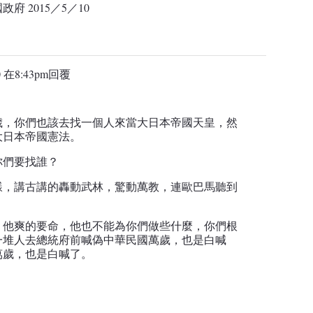
國政府
2015
／
5
／
10
 在8:43pm
回覆
歲，你們也該去找一個人來當大日本帝國天皇，然
大日本帝國憲法。
你們要找誰？
樣，講古講的轟動武林，驚動萬教，連歐巴馬聽到
，他爽的要命，他也不能為你們做些什麼，你們根
一堆人去總統府前喊偽中華民國萬歲，也是白喊
萬歲，也是白喊了。
。
。