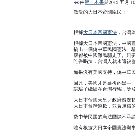
由
翻一本書
於
2015 五月 10
敬愛的大日本帝國臣民：
事務局
根據
大日本帝國憲法
，台灣
根據大日本帝國憲法，中國
搞出一個偽中華民國憲法，
康都被中國難民騙走了。只
吃香喝辣，台灣人就永遠被
如果沒有美國支持，偽中華
因此，美國才是幕後的黑手
讓騙子繼續在台灣行騙，等
大日本帝國天皇／政府嚴厲
大日本台灣道歉，並負賠償
偽中華民國的憲法國際不承
唯有根據大日本帝國憲法辦