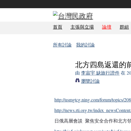
首頁
主張與立場
論壇
群組
所有討論
我的討論
北方四島返還的前
由
李宙宇 缺旅行證件
在 2
瀏覽討論
http://usmgtcg.ning.com/forum/topics/208
http://news.rti.org.tw/index_newsConte
日俄高層會談 聚焦安全合作和北方