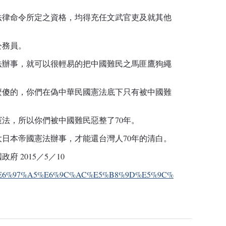
法律命令所定之資格，均得充任文武官吏及就其他
公務員。
法辦事，就可以很輕易的把中國難民之馬匪鷹狗繩
麼傻的，你們在偽中華民國憲法底下只有被中國難
法，所以你們被中國難民惡整了70年。
日本帝國憲法辦事，才能還台灣人70年的清白。
 2015／5／10
g/wiki/%E6%97%A5%E6%9C%AC%E5%B8%9D%E5%9C%