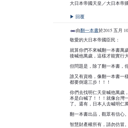
大日本帝國天皇／大日本帝
回覆
▶
由
翻一本書
於
2015 五月 10
敬愛的大日本帝國臣民：
事務局
就算你們不來喊翻一本書萬
後喊他萬歲，這樣才能實行
但問題是，除了翻一本書，
誰又有資格，像翻一本書一
都要倒退三步！！！
你們去找明仁天皇喊他萬歲
本是白喊了！！！就像台灣
了。還有，日本人去喊明仁
翻一本書出品，觀眾有信心
智慧財產權所有，請勿仿冒