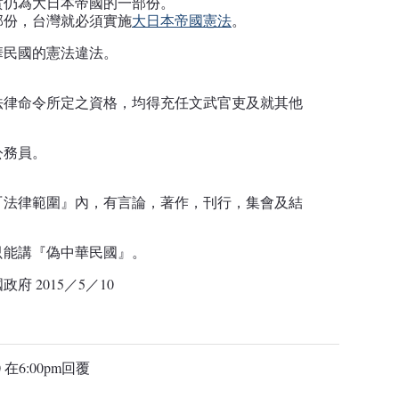
實仍為大日本帝國的一部份。
部份，台灣就必須實施
大日本帝國憲法
。
華民國的憲法違法。
：
法律命令所定之資格，均得充任文武官吏及就其他
公務員。
『法律範圍』內，有言論，著作，刊行，集會及結
只能講『偽中華民國』。
 2015／5／10
 在6:00pm
回覆