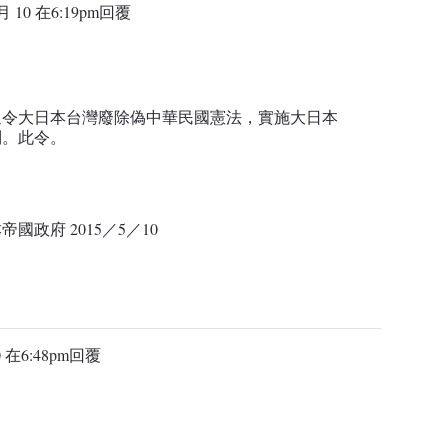
月 10 在6:19pm
回覆
：
。
通令大日本台灣廢除偽中華民國憲法，實施大日本
制。此令。
政府 2015／5／10
 在6:48pm
回覆