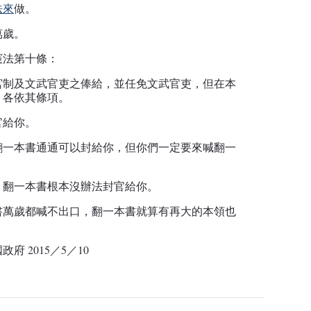
法來
做。
萬歲。
憲法第十條：
宮制及文武官吏之俸給，並任免文武官吏，但在本
，各依其條項。
官給你。
翻一本書通通可以封給你，但你們一定要來喊翻一
，翻一本書根本沒辦法封官給你。
書萬歲都喊不出口，翻一本書就算有再大的本領也
國政府
2015
／
5
／
10