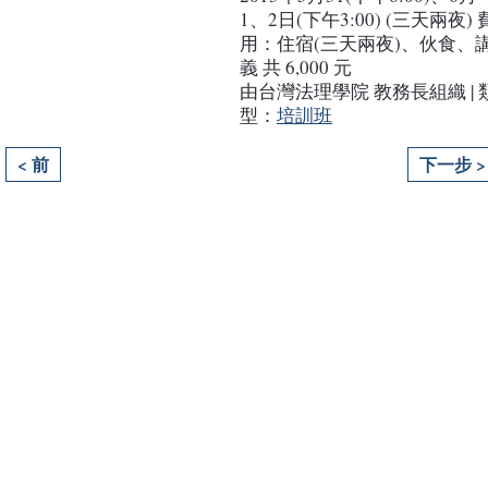
1、2日(下午3:00) (三天兩夜) 
用：住宿(三天兩夜)、伙食、
義 共 6,000 元
由台灣法理學院 教務長組織 | 
型：
培訓班
< 前
下一步 >