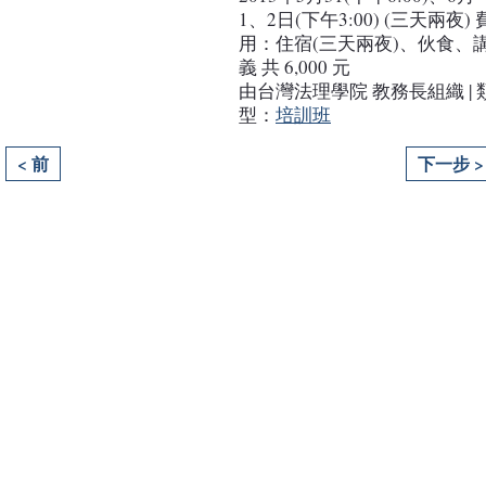
1、2日(下午3:00) (三天兩夜) 
用：住宿(三天兩夜)、伙食、
義 共 6,000 元
由台灣法理學院 教務長組織 | 
型：
培訓班
< 前
下一步 >