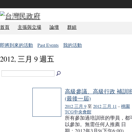
首頁
主張與立場
論壇
群組
即將到來的活動
Past Events
我的活動
2012, 三月 9 週五
高級參議、高級行政 補訓
(最後一屆)
2012 三月 9
至
2012 三月 11
–
桃園
TCG中央會館
所有參加過培訓班的學員，都
以參加。無需任何人推薦 日
期：2012年3月9(下午6:00)、