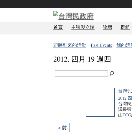
首頁
主張與立場
論壇
群組
即將到來的活動
Past Events
我的活
2012, 四月 19 週四
台灣民
2012 
台灣民
議長張
由
TCG
< 前