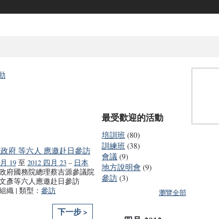
動
最受歡迎的活動
培訓班
(80)
訓練班
(38)
政府 等六人 應邀赴日參訪
會議
(9)
四月 19
至
2012 四月 23
–
日本
地方說明會
(9)
政府國務院總理蔡吉源參議院
參訪
(3)
文彥等六人應邀赴日參訪
組織 | 類型：
參訪
瀏覽全部
下一步 >