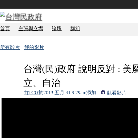
首頁
主張與立場
論壇
群組
所有影片
我的影片
台灣(民)政府 說明反對 : 
立、自治
由
TCG
於2013 五月 31 9:29am添加
觀看影片