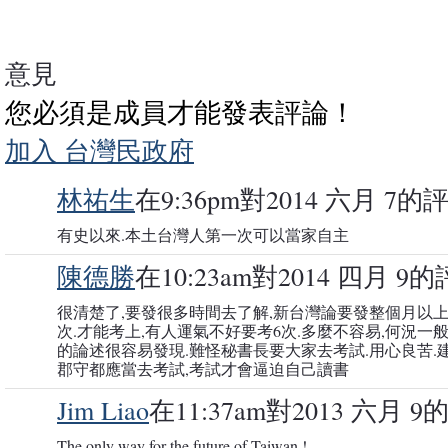
意見
您必須是成員才能發表評論！
加入 台灣民政府
林祐生
在9:36pm對2014 六月 7的
有史以來.本土台灣人第一次可以當家自主
陳德勝
在10:23am對2014 四月 9
很清楚了,要發很多時間去了解,新台灣論要發整個月以上
次.才能考上,有人運氣不好要考6次.多麼不容易,何況一般
的論述很容易發現.難怪秘書長要大家去考試.用心良苦.
郡守都應當去考試,考試才會逼迫自己讀書
Jim Liao
在11:37am對2013 六月 
The only way for the future of Taiwan !