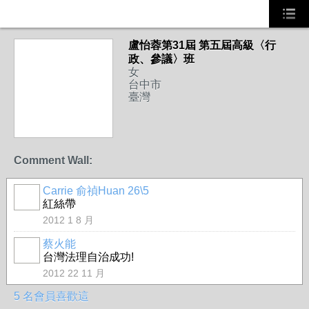
盧怡蓉第31屆 第五屆高級〈行
政、參議〉班
女
台中市
臺灣
Comment Wall:
Carrie 俞禎Huan 26\5
政治局
紅絲帶
2012 1 8 月
蔡火能
事務局
台灣法理自治成功!
2012 22 11 月
5 名會員喜歡這