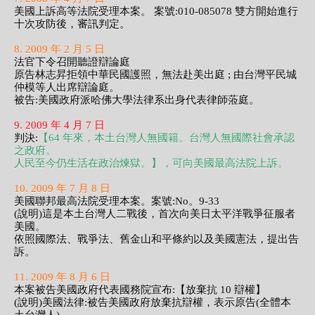
美國上訴高等法院受理本案。 案號:010-085078 雙方開始進行
十次攻防後，審訊判定。
8. 2009 年 2 月 5 日
法官下令召開聽證辯論庭
原告林志昇拒領中華民國護照，無法赴美出庭 ; 由台灣平民城
仲模等人出席辯論庭。
被告:美國政府派哈佛大學法律系出身代表律師蒞庭。
9. 2009 年 4 月 7 日
判決:
【64 年來，本土台灣人無國籍。台灣人無國際社會承認
之政府。
人民至今仍生活在政治煉獄。】，可向美國最高法院上訴。
10. 2009 年 7 月 8 日
美國聯邦最高法院受理本案。案號:No。9-33
(說明)這是本土台灣人二戰後，首次向美日太平洋戰爭征服者
美國。
依照國際法、戰爭法、舊金山和平條約以及美國憲法，提出告
訴。
11. 2009 年 8 月 6 日
本案被告美國政府代表國務院宣布:【放棄抗 10 辯權】
(說明)美國法律:被告美國政府放棄抗辯權，表示原告(全體本