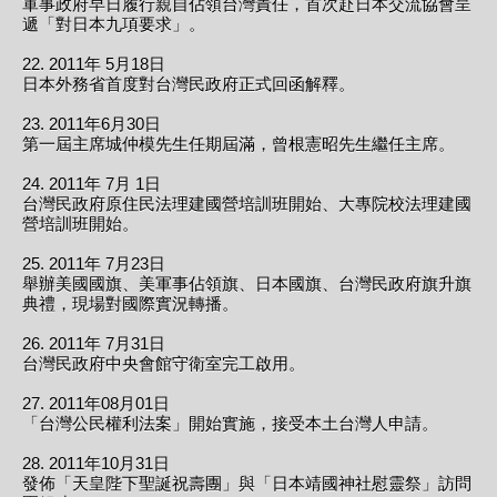
軍事政府早日履行親自佔領台灣責任，首次赴日本交流協會呈
遞「對日本九項要求」。
22. 2011年 5月18日
日本外務省首度對台灣民政府正式回函解釋。
23. 2011年6月30日
第一屆主席城仲模先生任期屆滿，曾根憲昭先生繼任主席。
24. 2011年 7月 1日
台灣民政府原住民法理建國營培訓班開始、大專院校法理建國
營培訓班開始。
25. 2011年 7月23日
舉辦美國國旗、美軍事佔領旗、日本國旗、台灣民政府旗升旗
典禮，現場對國際實況轉播。
26. 2011年 7月31日
台灣民政府中央會館守衛室完工啟用。
27. 2011年08月01日
「台灣公民權利法案」開始實施，接受本土台灣人申請。
28. 2011年10月31日
發佈「天皇陛下聖誕祝壽團」與「日本靖國神社慰靈祭」訪問