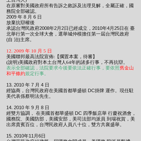
土台灣人)
在原審對美國政府所有告訴之敘訴及法理見解，全屬正確，國
務院全部確認。
2009 年 8 月 6 日
放棄抗辯權後
承認台灣民政府2008年2月2日已經成立，2010年4月25日在 臺
北舉行第一次全球大會，選舉城仲模擔任第一屆台灣民政府
(自 治)主席。
12. 2009 年 10 月 5 日
美國聯邦最高法院宣佈:【擱置本案，待審】
(說明)美國政府對本土台灣人64年的諸多行事，不再抗辯。
表示全部確認，法院要求今後要依法正確行事，要依照
舊金山
和平條約
規定行事。
13. 2010 年 7 月 4 日
經協商，台灣民政府在美國首都華盛頓 DC掛牌 運作。現任駐
美代表係蔡明法先生。
14. 2010 年 9 月 8 日
經雙方協調， 在美國首都華盛頓 DC 四季飯店舉 行慶祝酒會，美
國務院、美國防部，美國安部，美司法部均派員 到場祝賀，美方
出席貴賓百位，台灣民政府人員八十位，雙方共襄盛舉。
15. 2010年11月6日