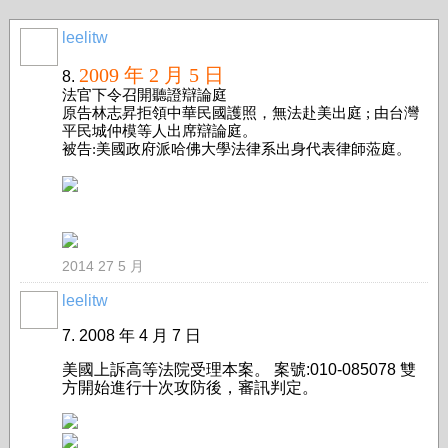
leelitw
事務局
2009 年 2 月 5 日
8.
法官下令召開聽證辯論庭
原告林志昇拒領中華民國護照，無法赴美出庭 ; 由台灣
平民城仲模等人出席辯論庭。
被告:美國政府派哈佛大學法律系出身代表律師蒞庭。
2014 27 5 月
leelitw
事務局
7. 2008 年 4 月 7 日
美國上訴高等法院受理本案。 案號:010-085078 雙
方開始進行十次攻防後，審訊判定。