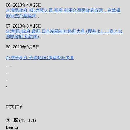
66. 2013年4月25日
台灣民政府 4名內閣人員 叛變 利用台灣民政府資源，在華盛
頓宣布台獨論述
。
67. 2013年8月15日
台灣(民)政府 參拜 日本靖國神社祭拜大典
(櫻井よしこ様と台
湾民政府 初対面)
。
68. 2013年9月5日
台灣民政府 華盛頓DC酒會暨記者會
。
....
...
..
.
本文作者
李 琛
(41, 9 ,1)
Lee Li