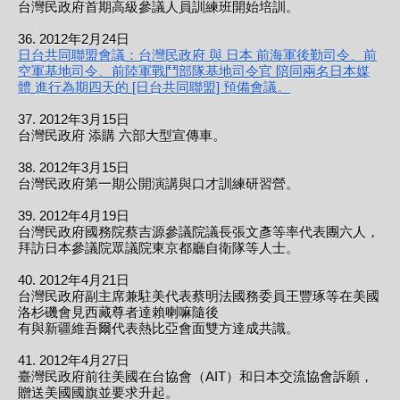
台灣民政府首期高級參議人員訓練班開始培訓。
36. 2012年2月24日
日台共同聯盟會議：台灣民政府 與 日本 前海軍後勤司令、前
空軍基地司令、前陸軍戰鬥部隊基地司令官 陪同兩名日本媒
體 進行為期四天的 [日台共同聯盟] 預備會議。
37. 2012年3月15日
台灣民政府 添購 六部大型宣傳車。
38. 2012年3月15日
台灣民政府第一期公開演講與口才訓練研習營。
39. 2012年4月19日
台灣民政府國務院蔡吉源參議院議長張文彥等率代表團六人，
拜訪日本參議院眾議院東京都廳自衛隊等人士。
40. 2012年4月21日
台灣民政府副主席兼駐美代表蔡明法國務委員王豐琢等在美國
洛杉磯會見西藏尊者達賴喇嘛隨後
有與新疆維吾爾代表熱比亞會面雙方達成共識。
41. 2012年4月27日
臺灣民政府前往美國在台協會（AIT）和日本交流協會訴願，
贈送美國國旗並要求升起。