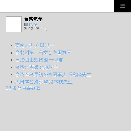
台湾氫年
由
TCG
2013 28 2 月
嘉南大圳 八田與一
台北州第二高女と帝国海軍
日治圓山動物園 一郎君
台湾乞丐娘 清水照子
台湾本島最初の帝國軍人 張彩鑑先生
大日本台湾英靈 潘木枝先生
16 名會員喜歡這