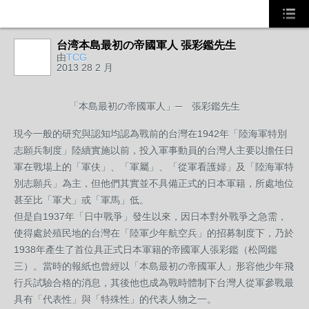
台湾本島最初の帝國軍人 張彩鑑先生
由
TCG
2013 28 2 月
「本島最初の帝國軍人」─ 張彩鑑先生
現今一般的研究與認知均認為戰前的台灣在1942年「陸海軍特別
志願兵制度」陸續實施以前，投入軍事動員的台灣人主要以擔任日
軍在戰場上的「軍伕」、「軍屬」、「從軍看護婦」及「陸海軍特
別志願兵」為主，但他們其實並不具備正式的日本軍籍，所處地位
甚至比「軍犬」或「軍馬」低。
但是自1937年「日中戰爭」發生以來，因日本對外戰爭之急需，
使得處於殖民地的台灣在「陸軍少年航空兵」的招募制度下，乃於
1938年產生了首位具正式日本軍籍的帝國軍人張彩鑑（松岡鑑
三）。當時的報紙也曾經以「本島最初の帝國軍人」形容他少年飛
行兵試驗合格的消息，其後他也成為戰時體制下台灣人從軍參戰最
具有「代表性」與「特殊性」的代表人物之一。