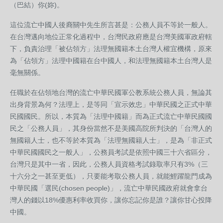
（巴結）你(妳)。
這位流亡中國人後裔關中先生所言甚是：公務人員不等於一般人。
在台灣邁向地位正常化過程中，台灣民政府應是台灣美國軍政府轄
下，負責治理「被佔領方」法理無國籍本土台灣人權宜機構，原來
為「佔領方」法理中國籍在台中國人，和法理無國籍本土台灣人是
毫無關係。
任職於在佔領地台灣的流亡中華民國軍公教系統公務人員，無論其
出身背景為何？法理上，是等同「宣示效忠」中華民國之正式中華
民國國民。所以，本質為「法理中國籍」而為正式流亡中華民國國
民之「公務人員」，其身份當然不是美國高院所判決的「台灣人的
無國籍人士，也不等於本質為「法理無國籍人士」，是為「非正式
中華民國國民之一般人」，公務員考試是依照中國三十六省區分，
台灣只是其中一省，因此，公務人員資格考試錄取率只有3%（三
十六分之一甚至更低），只要能考取公務人員，就能鯉躍龍門成為
中華民國「選民(chosen people)」，流亡中華民國政府就會拿台
灣人的錢以18%優惠利率收買你，讓你忘記你是誰？讓你甘心投降
中國。