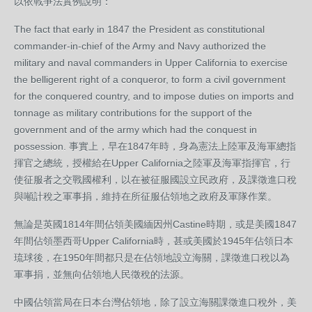
以依戰爭法實例說明：
The fact that early in 1847 the President as constitutional
commander-in-chief of the Army and Navy authorized the
military and naval commanders in Upper California to exercise
the belligerent right of a conqueror, to form a civil government
for the conquered country, and to impose duties on imports and
tonnage as military contributions for the support of the
government and of the army which had the conquest in
possession. 事實上，早在1847年時，身為憲法上陸軍及海軍總指
揮官之總統，授權給在Upper California之陸軍及海軍指揮官，行
使征服者之交戰國權利，以在被征服國設立民政府，及課徵進口稅
與噸計稅之軍事捐，維持在所征服佔領地之政府及軍隊作業。
無論是英國1814年間佔領美國緬因州Castine時期，或是美國1847
年間佔領墨西哥Upper California時，甚或美國於1945年佔領日本
琉球後，在1950年間都只是在佔領地設立海關，課徵進口稅以為
軍事捐，並無向佔領地人民徵稅的法源。
中國佔領當局在日本台灣佔領地，除了設立海關課徵進口稅外，美