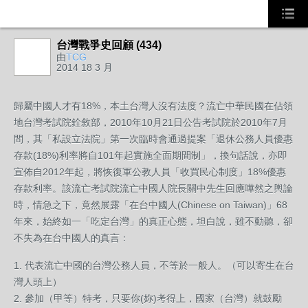
台灣戰爭史回顧 (434)
由
TCG
2014 18 3 月
歸屬中國人才有18%，本土台灣人沒有法度？流亡中華民國在佔領
地台灣考試院銓敘部，2010年10月21日公告考試院於2010年7月
間，其「私設立法院」第一次臨時會通過提案「退休公務人員優惠
存款(18%)利率將自101年起實施全面期間制」，換句話說，亦即
宣佈自2012年起，將恢復軍公教人員「收買民心制度」18%優惠
存款利率。該流亡考試院流亡中國人院長關中先生回應嘩然之輿論
時，情急之下，竟然展露「在台中國人(Chinese on Taiwan)」68
年來，始終如一「吃定台灣」的真正心態，坦白說，雖不動聽，卻
不失為在台中國人的真言：
1. 代表流亡中國的台灣公務人員，不等於一般人。（可以寄生在台
灣人頭上）
2. 參加（甲等）特考，只要你(妳)考得上，國家（台灣）就鼓勵