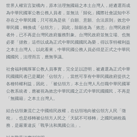
世界人權宣言架構內，原本法理無國籍之本土台灣人，經遴選而成
為中華民國軍公教公務人員者，並無法「歸化」國際社會認知中不
存在之中華民國，只可視為是依「自願、意願、合法原則」效忠中
華民國，轉換成「佔領方」。因此，除願改為「效忠」台灣民政府
者外，已不再是台灣民政府服務對象。台灣民政府並無立場、也無
必要「拯救」這些以成為正式中華民國國民為榮，得以享特權利益
之本土台灣人，以此看來，中華民國公務人員必得是正式之中華民
國國民，法理而言，應無爭議。
社會福利獨厚軍公教人員事實，完全足以證明，被遴選為正式中華
民國國民者已是屬於「佔領方」，當然可享有中華民國政府提供之
各種特權利益，因此，「被佔領方」本土台灣人凡任職中華民國軍
公教系統者，應被視為效忠中華民國之正式中華民國國民，不再是
「無國籍」之本土台灣人。
結合佔領兼流亡之中國殖民政權，在佔領地向被佔領方人民「徵
稅」，也是移轉被佔領方人民之「天賦不可移轉」之國民納稅義
務，是嚴重違反「戰爭法和萬國公法」。