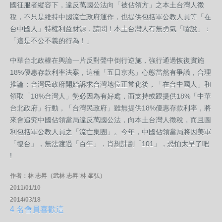
國征服者縱容下，違反萬國公法向「被佔領方」之本土台灣人徵
稅，不只是維持中國流亡政府運作，也提供包括軍公教人員等「在
台中國人」特權利益財源，請問！本土台灣人有無勇氣「嗆說」：
「這是不公不義的行為！」
中華台北政權在輿論一片反對聲中倒行逆施，強行通過恢復實施
18%優惠存款利率法案，這種「五日京兆」心態當然有爭議，合理
推論：台灣民政府開始訴求台灣地位正常化後，「在台中國人」和
領取「18%台灣人」勢必因為有好處，而支持或跟提供18%「中華
台北政府」行動，「台灣民政府」雖無提供18%優惠存款利率，將
來會追究中國佔領當局違反萬國公法，向本土台灣人徵稅，而且圖
利包括軍公教人員之「流亡集團」。今年，中國佔領當局將因美軍
「復台」，無法渡過「百年」，肖想計劃「101」，恐怕太早了吧
!
作者：林 志昇（武林 志昇˙林 峯弘）
2011/01/10
2014/03/18
4 名會員喜歡這