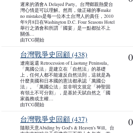
遲來的酒會A Delayed Party。台灣鄉親熱愛台
灣心情是可以理解。然而，做正確的事make
no mistakes是每一位本土台灣人的責任，2010
年9月8日在Washington D.C. Four Seasons Hotel
舉行之酒會和所謂「國宴」是一點都扯不上
關係…
由TCG開始
台灣戰爭史回顧 (438)
0
遼南返還 Retrocession of Liaotung Peninsula。
「萬國公法」是建立在「自然法」的基礎
上，任何人都不能違反自然法則，這就是為
什麼美國和日本國的憲法都承認「萬國公
法」。「萬國公法」並非明文規定「神聖固
有領土不可分割」，是基於天賦自然之「國
家義務或主權…
由TCG開始
台灣戰爭史回顧 (437)
0
隨順天意Abiding by God's & Heaven's Will。台