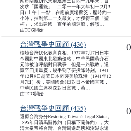
南市南鯤鯓代天府建廟三百四十九年來，首
次求「國運籤」，二零一一年大年初一(2月3
日) 上午十一點，在廟前廣場擲筊，歷時約一
小時，抽到第二十支籤文，才獲得三個「聖
杯」，求出建國一百年的國運籤，解讀…
由TCG開始
台灣戰爭史回顧 (436)
0
檢驗台灣奴化教育真相。1937年7月7日日本
帝國對中國東北發動侵略，中華民國蔣介石
元帥被迫呼籲對日戰爭，但是一路戰敗，退
竄至四川重慶，幾乎到了要投降時刻。1941
年12月9日趁著日本奇襲美珍珠港（1941年12
月7日）後，美國國會8日對日本帝國宣戰，
中華民國主席林森對日宣戰，蔣…
由TCG開始
台灣戰爭史回顧 (435)
0
還原台灣身分Restoring Taiwan’s Legal Status。
1895年日清馬關條約（日稱下關條約），大
清大皇帝將台灣、台灣周邊島嶼和澎湖永遠