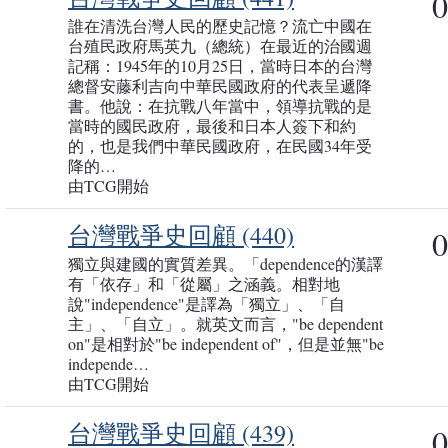
0
誰在清洗台灣人民的歷史記憶？流亡中國在
台殖民政府馬英九（總統）在最近的治國週
記稱：1945年的10月25日，當時日本的台灣
總督安藤利吉向中華民國政府的代表呈遞降
書。他說：在抗戰八年當中，領導抗戰的是
當時的國民政府，最後和日本人簽下和約
的，也是我們中華民國政府，在民國34年受
降的…
由TCG開始
台灣戰爭史回顧 (440)
0
獨立與建國的實質差異。「dependence的漢譯
有「依存」和「從屬」之涵義。相對地
說"independence"是譯為「獨立」、「自
主」、「自立」。就英文而言，"be dependent
on"是相對於"be independent of"，但是並無"be
independe…
由TCG開始
台灣戰爭史回顧 (439)
0