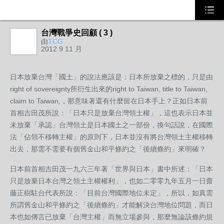
台灣戰爭史回顧 ( 3 )
由
TCG
2012 9 11 月
日本放棄台灣「國土」的說法應該是：日本所放棄之標的，只是由
right of sovereignty所衍生出來的right to Taiwan, title to Taiwan,
claim to Taiwan‭,‬，那意味著還有什麼留在日本手上？正如日本前
首相吉田茂所說：「日本只是放棄台灣領土權」，這也表示日本並
未放棄「承認」台灣領土是日本國土之一部份，換句話說，在國際
法「佔領不移轉主權」的原則下，日本並沒有將台灣領土主權移轉
出去，那需不需要有個舊金山和平條約之「後續條約」來明確？
日本前首相吉田茂一九六三年著「世界與日本」書中所述：「日本
只是放棄日本台灣之領土主權權利」，也如二零零九年五月一日齋
藤正樹駐台代表所說：「目前台灣國際地位未定」，所以，如真需
所謂舊金山和平條約之「後續條約」才能解決台灣地位問題，而日
本也如傳言已放棄「台灣主權」而無立場參與，那麼無論該條約規