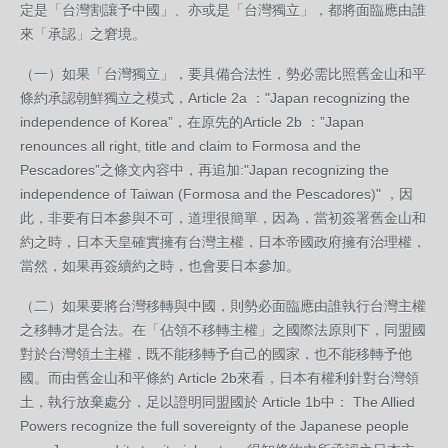
定是「台灣割讓予中國」、亦或是「台灣獨立」，都將面臨應由誰
來「承認」之窘境。
（一）如果「台灣獨立」，要具備合法性，勢必需比照舊金山和平
條約承認朝鮮獨立之模式，Article 2a‭ ‬："Japan recognizing the
independence of Korea”，在原先的Article 2b‭ ‬：”Japan
renounces all right, title and claim to Formosa and the
Pescadores”之條文內容中，再追加:"Japan recognizing the
independence of Taiwan (Formosa and the Pescadores)"‭ ‬，因
此，非要有日本參與不可，道理很簡單，因為，當初簽署舊金山和
約之時，日本天皇確實擁有台灣主權，日本帝國政府擁有治理權，
當然，如果再簽續約之時，也會要日本參加。
（二）如果要將台灣移轉與中國，則勢必面臨應由誰執行台灣主權
之移轉才是合法。在「佔領不移轉主權」之國際法原則下，同盟國
對於台灣領土主權，既不能移轉予自己的國家，也不能移轉予他
國。而由舊金山和平條約 Article 2b來看，日本有權利針對台灣領
土，執行放棄處分，足以證明同盟國於 Article 1b中： The Allied
Powers recognize the full sovereignty of the Japanese people