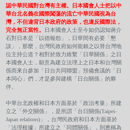
認中華民國對台灣有主權。日本國會人士把以中
華台北名義在國際闖蕩的流亡中華民國視為台
灣，不但違背日本政府的政策，也違反國際法，
完全無正當性。
日本國會人士至今如仍認知蔣介
石對日本是「以德報怨」，日華間有必要「懇
談」，那麼，台灣民政府如何能賴之以替台灣地
位主持公道？相對於致力維繫「日華關係」之日
本國會人士，願意為建立法理上之日本和台灣關
係而來台參加「日台共同聯盟」預備會議的「日
本同心」們，才是參與建構「日台關係」的夥
伴。
中華台北政權和日本方面基於「政治考量」所建
立之「外交關係」，是所謂「台日關係(Taipei-
Japan relations)」，台灣民政府和日本方面基於
「法理根據」所建立之「同體關係」，則應稱為