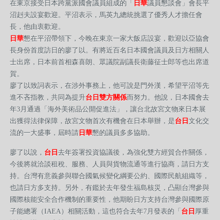
在東京接受日本跨黨派國會議員組成的「
日華
議員懇談會」會長平
沼赳夫設宴歡迎。平沼表示，馬英九總統挑選了優秀人才擔任會
長，他由衷歡迎。
日華
懇在平沼帶領下，今晚在東京一家大飯店設宴，歡迎以亞協會
長身份首度訪日的廖了以。有將近百名日本國會議員及日方相關人
士出席，日本前首相森喜朗、眾議院副議長衛藤征士郎等也出席道
賀。
廖了以致詞表示，在涉外事務上，他可說是門外漢，希望平沼等先
進不吝指教，共同為提升
台日雙方關係
而努力。他說，日本國會去
年3月通過「海外美術品公開促進法」，讓台北故宮文物來日本展
出獲得法律保障，故宮文物首次有機會在
日本舉辦，是
台日
文化交
流的一大盛事，屆時請
日華
懇的議員多多協助。
廖了以說，
台日
去年簽署投資協議後，為強化雙方經貿合作關係，
今後將就洽談租稅、服務、人員與貨物流通等進行協商，請日方支
持。台灣有意義參與聯合國氣候變化綱要公約、國際民航組織等，
也請日方多支持。另外，有鑑於去年發生福島核災，凸顯台灣參與
國際核能安全合作機制的重要性，他期盼日方支持台灣參與國際原
子能總署（IAEA）相關活動，這也符合去年7月發表的「
台日
厚重