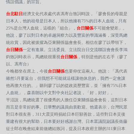
情誼倡議」的宗旨。
台北駐日
經濟文化代表處代表馮寄台致詞時說，「廖會長的母親是
日本人，他的祖母是日本人，所以他擁有75%的日本人血統，只有
25%是台灣人血統，這樣的『組合』，
台日關係
不可能會變差」。
他說，廖了以對日本的卓越洞察力以及豐富的學識涵養，深受馬總
統欣賞，因此被拔擢為亞東關係協會會長。相信在廖了以帶領下，
台日關係
一定有進展。立法委員、立法院台日交流聯誼會會長李鴻
鈞致詞時表示，馬總統很重視
台日關係
，特別是他的左右手（廖了
以、馮寄台）
今晚都坐在席上，今後
台日關係
也要仰仗這兩人。他說：「馮代表
雖然5月要返台，但我想不可能就這樣讓他休息的，我們一定會讓
他再擔大任的。」聽到廖了以的從政資歷豐富，並「擁有75%日本
人血統」，森喜朗以中文對中央社記者說，「好，好好」。
平沼說，馬總統選了很優秀的人擔任亞東關係協會會長，這對日本
而言是非常好的事。日華懇的議員由衷歡迎。他還表示，台灣民眾
對日本很友善，311大震災時捐給日本巨額善款，這些對日本災後
重建有很大的幫助，日本要好好感謝台灣。日本眾議院副議長衛藤
征士郎在晚會結束前做總結致詞，提及日本政府主辦的311東日本