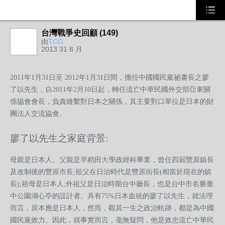
台灣戰爭史回顧 (149)
由
TCG
2013 31 8 月
2011年1月31日至 2012年1月31日間，擔任中國國民黨祕書長之廖
了以先生，自2011年2月10日起，轉任流亡中華民國外交部亞東關
係協會會長，負責維繫對日本之關係，其主要對口單位是日本的財
團法人交流協會。
廖了以先生之家庭背景:
母親是日本人。父親是早稻田大學政經科畢業，曾任四屆豐原鎮長
及改制後的豐原市長;祖父在日治時代是豐原街長(相當於現在的鎮
長);祖母是日本人;外祖父是日治時期台中廳長，也是台中市名勝臺
中公園湖心亭的設計者。具有75%日本血統的廖了以先生，就法理
而言，原本應是日本人，然而，觀其一生之政治軌跡，都是為中國
國民黨效力。因此，就事實而言，毫無疑問，他是效忠流亡中華民