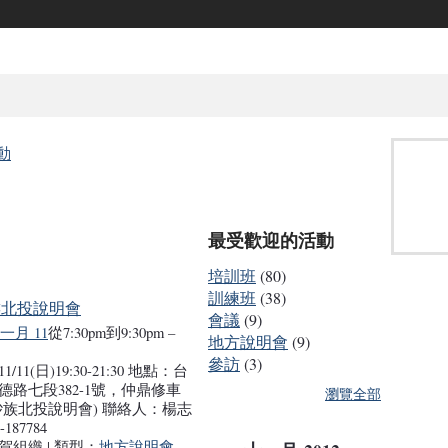
動
最受歡迎的活動
培訓班
(80)
訓練班
(38)
族北投說明會
會議
(9)
十一月 11
從7:30pm到9:30pm –
地方說明會
(9)
參訪
(3)
/11(日)19:30-21:30 地點：台
德路七段382-1號，仲鼎修車
瀏覽全部
砂族北投說明會) 聯絡人：楊志
-187784
賀組織 | 類型：
地方說明會