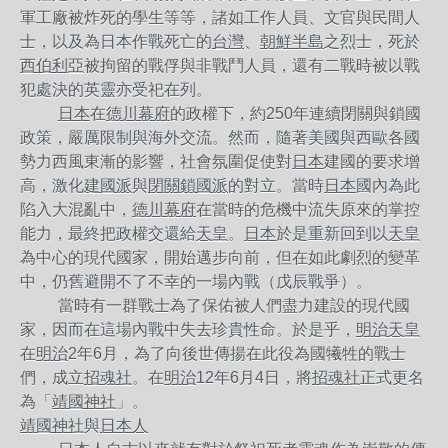
軍工廠被炸死的學生等等，諸如工作人員、文官與民間人
士，以及為日本作戰死亡的
台灣
、
朝鮮半島
之烈士，死於
西伯利亞
被拘留的戰俘與非戰鬥人員，還有二戰時被以戰
犯處決的英靈亦受祀在列。
日本
在
德川幕府
的政權下，約
250
年連續閉關與鎖國
政策，嚴厲限制與海外交流。然而，隨著美國與西歐各國
勢力西風東漸的影響，社會氛圍促使對
日本
建國的要求增
高，激化
建國派
與
閉關鎖國派
的對立。當時
日本
國內為此
陷入大混亂中，
德川幕府
在當時的危機中流失原來的掌控
能力，最終把政權交還給
天皇
。
日本
於是重新回到以
天皇
為中心的現代國家，開始邁步向前，但在如此劇烈的變革
中，仍舊避開不了不幸的一場內戰（戊辰戰爭）。
當時有一群戰士為了保佑被人們盡力建設的現代國
家，因而在這場內戰中失去珍貴性命。於是乎，
明治天皇
在
明治
2
年
6
月，為了向後世傳揚在此役為國犧牲的戰士
們，成立
招魂社
。在
明治
12
年
6
月
4
日，將
招魂社
正式更名
為「
靖國神社
」。
靖國神社
與
日本人