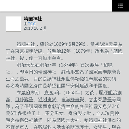
靖国神社
由
TCG
2013 10 2 月
靖國神社
，肇始於
1869
年
6
月
29
號，當初
明治天皇
為
了在東京招魂所建。於
明治
12
年（
1879
年）改名為「
靖國
神社
」後，便一直沿用至今。
明治天皇
在
明治
7
年（
1874
年）首次參拜「招魂
社」，即今日的
靖國神社
，慰藉那些為了國家而奉獻寶貴
生命之靈魂，目的是讓神社永世傳頌犧牲奉獻者的功績，
命名為靖國之緣由是希望祖國平安與建設和平國度。
在
幕府
末期，
嘉永
6
年（
1853
年）之後，歷經
明治維
新
、
日俄戰爭
、
滿州事變
、
盧溝橋事變
、
大東亞戰爭
等國
難，為了保護國家而奉獻珍貴生命的各個神靈安息於
246
萬
6
千多根柱子上，不分男女、身份與功勳，全以珍貴神
明之待遇祭祀祂們，即為靖國之大神。受
靖國神社
供奉的
不僅是軍人，在戰場救人活命的隨軍護士、女學生，與在