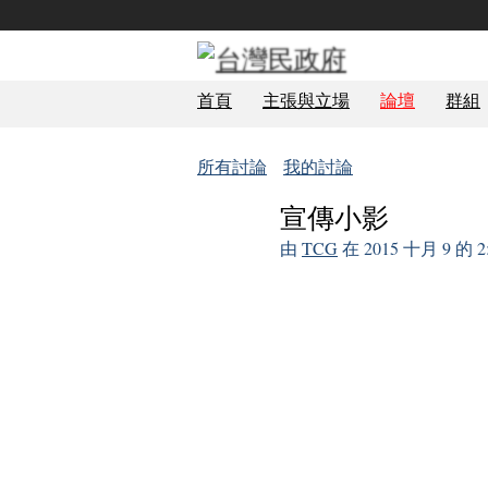
首頁
主張與立場
論壇
群組
所有討論
我的討論
宣傳小影
由
TCG
在 2015 十月 9 