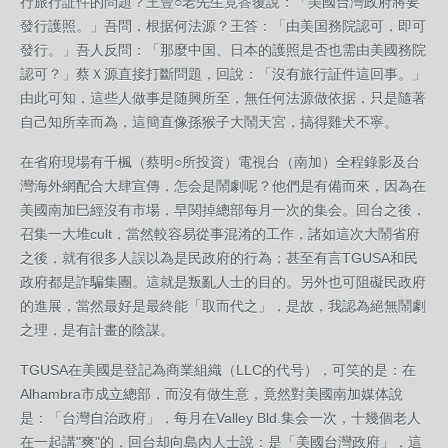
行旅行証件的問題？王豐○老先生竟答覆說：「美國台灣政府將要
發行護照。」吾問，根据何法源？王答：「由美国務院認可，即可
發行。」吾人反問：「那麼中国、日本的護照是否也需由美國務院
認可？」蔡Ｘ源直接打斷問題，回說：「沒有旅行証件這回事。」
由此可知，這些人做事是随興所至，無任何法源做依据，只是隨著
自己知所幸而為，這簡直像孫猴子大鬧天宮，搞得雞犬不寧。
在省府現場有千楓（蔡明○所投資）電視台（南加）全程錄影及台
灣海外網配合大肆宣傳，怎会是鬧劇呢？他們是有備而來，因為在
美國南加巳經沒有市場，早関掉總部每月一次的集会。回台之後，
召集一大堆cult，當然較容易從事混淆的工作，諸如這次大鬧省府
之後，就有很多人誤以為是民政府的行為；甚至有言TGUSA和民
政府都是詐騙集團。這就是叛亂人士的目的。另外也可阻礙民政府
的進展，當然最好是最終能「取而代之」，是故，我認為絕無鬧劇
之理，是有計畫的陰謀。
TGUSA在美國是登記為商業組織（LLC的代号），可笑的是：在
Alhambra市成立總部，而沒有做生意，竟然對美國南加媒体說
是：「台灣自治政府」，每月在Valley Bld.集会一次，十幾個老人
在一起講"爽"的，回台却向島內人士說：是「美國台灣政府」，這