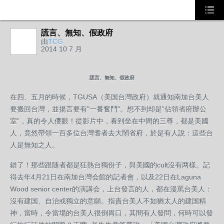
謊言、無知、假政府
由
TCG
2014 10 7 月
謊言、無知、假政府
在四、五月的時候，TGUSA（美国台灣政府）就通知南加台美人
要搬回台灣，並揚言要有"一番奮鬥"。想不到却是”佔領省府辦公
室”，真的令人儍眼！從影片中，看到坐在中間的三尊，都是美國
人，竟然帶領一百多位台灣耆者去大鬧省府，於是有人說：這些台
人是無知之人。
錯了！那些跟随者都是狂熱台獨份子，與美國的cult沒有两樣。記
得去年4月21日在南加台灣会館的記者會，以及22日在Laguna
Wood senior center的演講会，上台發言的人，都在漫罵台美人：
沒有建国、自治或獨立的意願。指責台美人不如猶太人的建国精
神，當時，令當場的台美人很倒胃口，其間有人發問，何時可以發