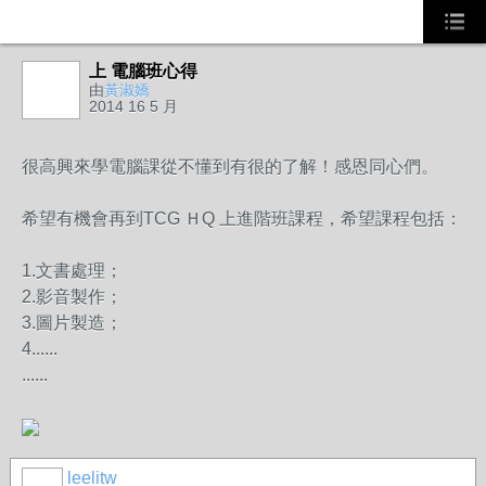
上 電腦班心得
由
黃淑嬌
2014 16 5 月
很高興來學電腦課從不懂到有很的了解！感恩同心們。
希望有機會再到TCG ＨQ 上進階班課程，希望課程包括：
1.文書處理；
2.影音製作；
3.圖片製造；
4......
......
leelitw
事務局