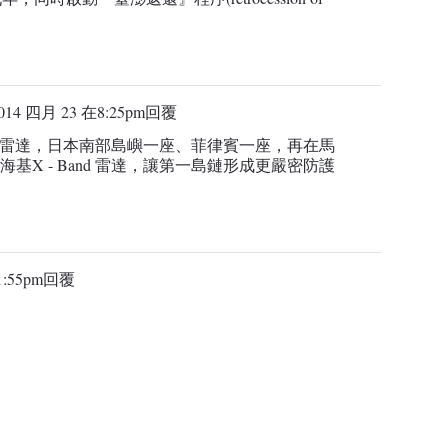
014 四月 23 在8:25pm
回覆
and 雷達，日本南部島嶼一座、菲律賓一座，再在馬
基X - Band 雷達，讓第一島鏈形成更嚴密防護
:55pm
回覆