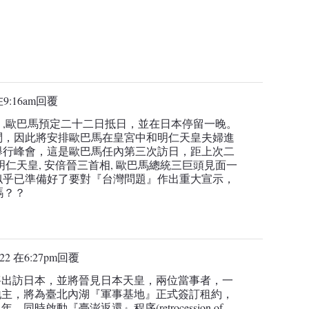
在9:16am
回覆
心 ,歐巴馬預定二十二日抵日，並在日本停留一晚。
問，因此將安排歐巴馬在皇宮中和明仁天皇夫婦進
舉行峰會，這是歐巴馬任內第三次訪日，距上次二
仁天皇, 安倍晉三首相, 歐巴馬總統三巨頭見面一
似乎已準備好了要對『台灣問題』作出重大宣示，
嗎？？
22 在6:27pm
回覆
將出訪日本，並將晉見日本天皇，兩位當事者，一
地主，將為臺北內湖『軍事基地』正式簽訂租約，
時啟動『臺澎返還』程序(retrocession of