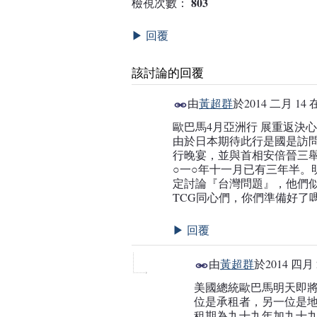
803
檢視次數：
回覆
▶
該討論的回覆
由
黃超群
於
2014 二月 14 
歐巴馬4月亞洲行 展重返決
由於日本期待此行是國是訪
行晚宴，並與首相安倍晉三
○一○年十一月已有三年半。明
定討論『台灣問題』，他們
TCG同心們，你們準備好了
回覆
▶
由
黃超群
於
2014 四月 
美國總統歐巴馬明天即
位是承租者，另一位是
租期為九十九年加九十九年，同