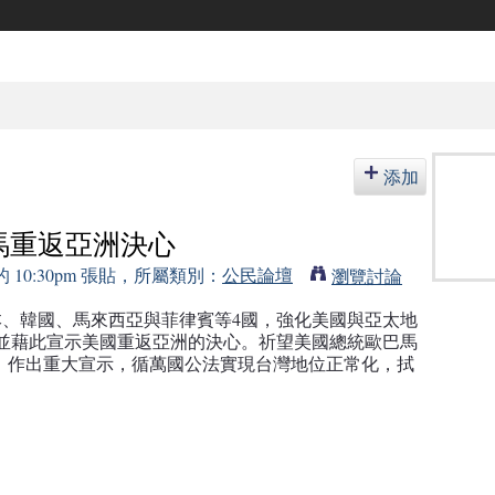
添加
馬重返亞洲決心
3 的 10:30pm 張貼，所屬類別：
公民論壇
瀏覽討論
本、韓國、馬來西亞與菲律賓等4國，強化美國與亞太地
並藉此宣示美國重返亞洲的決心。祈望美國總統歐巴馬
問題』作出重大宣示，循萬國公法實現台灣地位正常化，拭