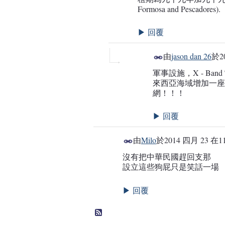
Formosa and Pescadores).
回覆
▶
由
jason dan 26
於
2
軍事設施，X - B
事務局
來西亞海域增加一座海
網！！！
回覆
▶
由
Milo
於
2014 四月 23 在11
沒有把中華民國趕回支那
設立這些狗屁只是笑話一場
回覆
▶