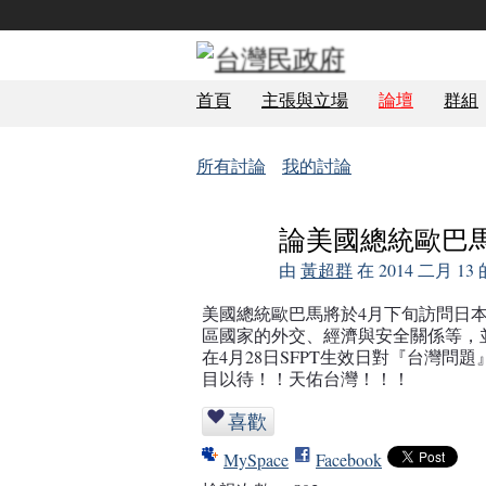
首頁
主張與立場
論壇
群組
所有討論
我的討論
論美國總統歐巴
由
黃超群
在 2014 二月 1
美國總統歐巴馬將於4月下旬訪問日
區國家的外交、經濟與安全關係等，
在4月28日SFPT生效日對『台灣
目以待！！天佑台灣！！！
喜歡
MySpace
Facebook