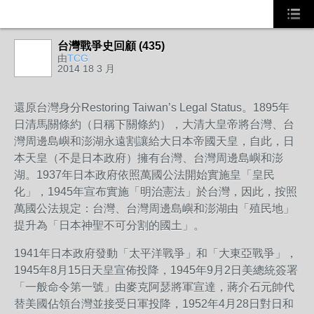
台灣戰爭史回顧 (435)
由
TCG
2014 18 3 月
還原台灣身分Restoring Taiwan’s Legal Status。1895年
日清馬關條約（日稱下關條約），大清大皇帝將台灣、台
灣周邊島嶼和澎湖永遠割讓給大日本帝國天皇，自此，日
本天皇（不是日本政府）擁有台灣、台灣周邊島嶼和澎
湖。1937年日本政府依照萬國公法開始實施皇「皇民
化」，1945年宣布實施「明治憲法」於台灣，因此，按照
萬國公法規定：台灣、台灣周邊島嶼和澎湖由「殖民地」
提升為「日本神聖不可分割的國土」。
1941年日本政府發動「太平洋戰爭」和「大東亞戰爭」，
1945年8月15日天皇宣佈投降，1945年9月2日美總統簽署
「一般命令第一號」由麥克阿瑟將軍宣達，蔣介石元帥代
替美國佔領台灣並接受日軍投降，1952年4月28日對日和