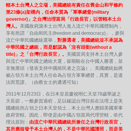
轄本土台灣人之立場，美國總統有責任在舊金山和平條約
第23條(a)架構內，任命本質為「軍事總督(military
governor)」之台灣治理當局「行政長官」以管轄本土台
灣人。
美國政府讓本土台灣人進入流亡中華民國體制內，
享有所謂「自由和民主(freedom and democracy)」，參與
流亡中華民國總統選舉，
對勝選者，美國總統並不承認為
中華民國之總統，而是默認為「沒有頭銜(without a
title)」之「台灣行政長官」。
美國當局支持本土台灣人參
與流亡中華民國之總統大選，卻期盼在台中國人勝選，並
非無厘頭（發表支持中國殖民者之言論）。美國總統如將
被占領方本土台灣人任命為占領方軍事總督，其實，是違
法而荒謬。（由蔡女士的遭遇可知）
2011年12月23日，在日本皇居慶祝明仁天皇78歲華誕之
天長節，一般參賀過程，足以確認台灣目前在法理上是美
國總統所占領之日本天皇領土，本土台灣人應歸美國軍事
政府管轄。因此，即使是由中國占領當局代理管轄，依代
理法原則：
由流亡中華民國總統所兼任之台灣行政長官，
其所應核發予本土台灣人的，不是中華民國護照，而是美