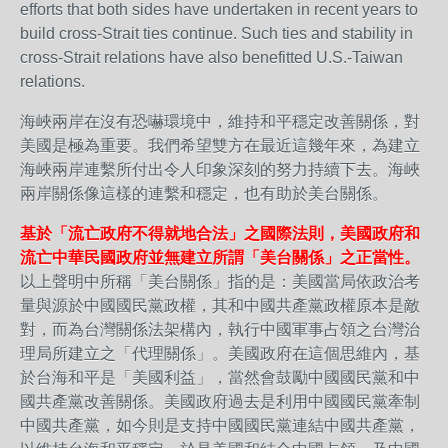
efforts that both sides have undertaken in recent years to
build cross-Strait ties continue. Such ties and stability in
cross-Strait relations have also benefitted U.S.-Taiwan
relations.
海峽兩岸在沒有恐嚇環境中，維持和平穩定改善關係，對
美國是極為重要。我們希望雙方在最近這幾年來，為建立
海峽兩岸連繫所付出令人印象深刻的努力持續下去。海峽
兩岸關係像這樣的連繫和穩定，也有助於美台關係。
基於「流亡政府不得就地合法」之國際法則，美國政府和
流亡中華民國政府並無建立所謂「美台關係」之正當性。
以上聲明中所稱「美台關係」指的是：美國當局依政治考
量與源於中國國民黨政權，其和中國共產黨政權原本是敵
對，而為台灣關係法架構內，執行中國軍事占領之台灣治
理局所建立之「代理關係」。美國政府在這個思維內，基
於台海和平是「美國利益」，當然會鼓勵中國國民黨和中
國共產黨改善關係。美國政府過去是利用中國國民黨牽制
中國共產黨，如今則是支持中國國民黨連結中國共產黨，