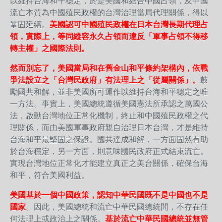
以維持台海和平穩定，於是美國和結合中國占領，及中國
流亡本質為中國殖民政權的台灣治理當局代理關係，得以
鞏固延續。
美國認可中國殖民政權在日本台灣長期代理占
領，實際上，等同縱容永久占領而違反「軍事占領不得移
轉主權」之國際法則。
然而別忘了，美國當局和在舊金山和平條約架構內，依戰
爭法設立之「台灣民政府」有法理上之「從屬關係」。
鼓
勵國共和解，並非美國所可運作以維持台海和平穩定之唯
一方法。事實上，美國總統遵循美國憲法所承認之萬國公
法，啟動台灣地位正常化機制，終止和中國殖民政權之代
理關係，而由美國軍事政府親自治理日本台灣，才是維持
台海和平最堅固之保證。國共達成和解，一方面固然有助
於台海穩定，另一方面，則意味國民政府正式結束流亡。
實現台灣地位正常化才能建立真正之美台關係，確保台海
和平，符合美國利益。
美國基於一個中國政策，認知中華民國既不是中國也不是
國家
。因此，美國總統和流亡中華民國總統間，不存在任
何法理上或政治上之關係。
基於流亡中華民國總統並無管