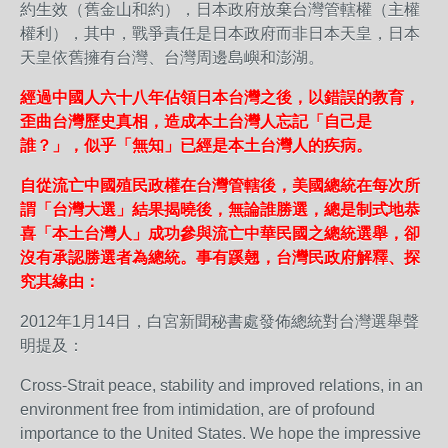
約生效（舊金山和約），日本政府放棄台灣管轄權（主權
權利），其中，戰爭責任是日本政府而非日本天皇，日本
天皇依舊擁有台灣、台灣周邊島嶼和澎湖。
經過中國人六十八年佔領日本台灣之後，以錯誤的教育，
歪曲台灣歷史真相，造成本土台灣人忘記「自己是
誰？」，似乎「無知」已經是本土台灣人的疾病。
自從流亡中國殖民政權在台灣管轄後，美國總統在每次所
謂「台灣大選」結果揭曉後，無論誰勝選，總是制式地恭
喜「本土台灣人」成功參與流亡中華民國之總統選舉，卻
沒有承認勝選者為總統。事有蹊翹，台灣民政府解釋、探
究其緣由：
2012年1月14日，白宮新聞秘書處發佈總統對台灣選舉聲
明提及：
Cross-Strait peace, stability and improved relations, in an
environment free from intimidation, are of profound
importance to the United States. We hope the impressive