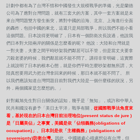
計劃中都有為了台灣不惜和中國發生大規模戰爭的準備，光是蘭德
公司為了應對台灣問題，就有三套大的方案，其中一套方案就是未
來台灣問題雙方發生衝突，將對中國的沿海、北京、上海進行全面
的轟炸，包括中國的東北，這還只是局部戰爭，所以我們不能小看
這個問題。日本說得更明確了，日本有一個防衛次長說過，他說我
們日本對大陸兩岸的關係是怎麼看的呢？ 他說：大陸和台灣就是
一對夫妻，夫妻之間平時吵架我們鄰居可以不管，但是當丈夫要拿
刀殺老婆的時候，我們鄰居就不能不問了。講得非常明確，這實際
上就說明了日本的根本心態，就是你們平時怎麼吵架都無所謂，大
陸真想要用武力把台灣拿回來的時候，那日本就不能不問了。 所
以我們應該知道台灣問題目前對我們大陸是一個什麼樣的狀況，另
外，兩個國家是怎麼想的。」
針對戴旭先生對日台關係的認知，幾乎是「無知」，或許和中華人
民共和國沒有參予「美日太平洋」戰爭有關，
從國際戰爭法角度來
看，基於現在的日本台灣目前法理地位(present status de jure )
是「日屬美佔」之事實，美國是依「佔領義務(obligations of
occupation)」、日本則是依「主權義務」(obligations of
sovereignty)防衛台灣。
因此，中國雖處心積慮想佔有台灣，但