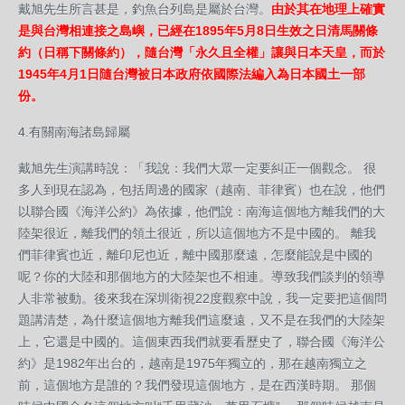
戴旭先生所言甚是，釣魚台列島是屬於台灣。
由於其在地理上確實
是與台灣相連接之島嶼，已經在1895年5月8日生效之日清馬關條
約（日稱下關條約），隨台灣「永久且全權」讓與日本天皇，而於
1945年4月1日隨台灣被日本政府依國際法編入為日本國土一部
份。
4.有關南海諸島歸屬
戴旭先生演講時說：「我說：我們大眾一定要糾正一個觀念。 很
多人到現在認為，包括周邊的國家（越南、菲律賓）也在說，他們
以聯合國《海洋公約》為依據，他們說：南海這個地方離我們的大
陸架很近，離我們的領土很近，所以這個地方不是中國的。 離我
們菲律賓也近，離印尼也近，離中國那麼遠，怎麼能說是中國的
呢？你的大陸和那個地方的大陸架也不相連。導致我們談判的領導
人非常被動。後來我在深圳衛視22度觀察中說，我一定要把這個問
題講清楚，為什麼這個地方離我們這麼遠，又不是在我們的大陸架
上，它還是中國的。這個東西我們就要看歷史了，聯合國《海洋公
約》是1982年出台的，越南是1975年獨立的，那在越南獨立之
前，這個地方是誰的？我們發現這個地方，是在西漢時期。 那個