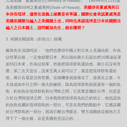
入為美國「夏威夷領土(Territory of Hawaii)」，1959年8月21日成
為美國第50州之夏威夷州(State of Hawaii)。
美國併吞夏威夷和日
本併吞琉球，儘管在道義上確實是有爭議，國際社會承認夏威夷是
美國依國際法編入之美國國土也，同時也承認琉球是日本依國際法
編入之日本國土，請問戴旭先生，錯在哪裡？
3. 有關尖閣諸島（釣魚台）歸屬
戴旭先生演講時說：「他們也覺得中國人對日本人充滿仇恨，作為
佔領軍以後，一定會鎮壓日本，所以就向蔣介石提出把10萬遠征軍
派到日本來，作為佔領軍，然後把琉球群島還給他。蔣介石沒有答
應，第二次又提出，說來五萬人就可以了，還是把琉球群島還給
他，蔣介石還是沒有答應。這個機會就放過去了，放過去之後，今
天就成為中日之間一個大的麻煩，因為琉球群島前面還有一個釣魚
島，釣魚島在琉球群島和台灣島之間，它其實是屬於台灣，但是是
介於台灣與琉球之間，日本既然把琉球視為自己的領土，他也認為
釣魚島也屬於琉球群島的一部分，可是在我們的觀點中，它應該屬
於台灣群島的一部分，因為它離台灣最近。雙方就圍繞這個地方又
埋下了一個火種，這是美國有意設計的。」