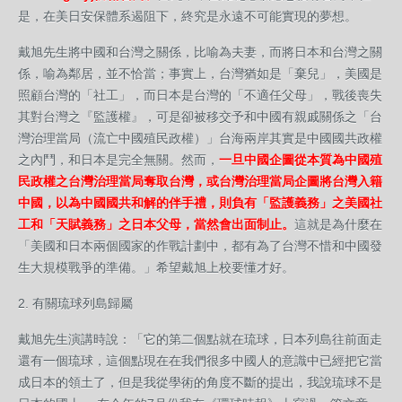
是，在美日安保體系遏阻下，終究是永遠不可能實現的夢想。
戴旭先生將中國和台灣之關係，比喻為夫妻，而將日本和台灣之關
係，喻為鄰居，並不恰當；事實上，台灣猶如是「棄兒」，美國是
照顧台灣的「社工」，而日本是台灣的「不適任父母」，戰後喪失
其對台灣之『監護權』，可是卻被移交予和中國有親戚關係之「台
灣治理當局（流亡中國殖民政權）」台海兩岸其實是中國國共政權
之內鬥，和日本是完全無關。然而，
一旦中國企圖從本質為中國殖
民政權之台灣治理當局奪取台灣，或台灣治理當局企圖將台灣入籍
中國，以為中國國共和解的伴手禮，則負有「監護義務」之美國社
工和「天賦義務」之日本父母，當然會出面制止。
這就是為什麼在
「美國和日本兩個國家的作戰計劃中，都有為了台灣不惜和中國發
生大規模戰爭的準備。」希望戴旭上校要懂才好。
2. 有關琉球列島歸屬
戴旭先生演講時說：「它的第二個點就在琉球，日本列島往前面走
還有一個琉球，這個點現在在我們很多中國人的意識中已經把它當
成日本的領土了，但是我從學術的角度不斷的提出，我說琉球不是