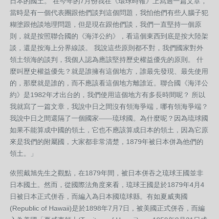
日本的國土。 在今年的7月份我在《環球時報》上寫過一篇文章，
當時是有一個代表團跟他們談判這個問題，我怕他們有些人腦子犯
糊塗跟他談地理問題，但是現在跟他們談，我們一直堅持一個原
則，就是按照聯合國的《海洋公約》，看這個東西到底是按大陸架
談，還是按海上分界線談。 我說這些原則都不對，我們國家對外
領土領海的談判，我個人認為應該堅持歷史權益優先的原則。 什
麼叫歷史權益優先？就是誰擁有這個地方，誰最先發現、最先使用
的，那麼就是誰的，而不應該看這個地方離誰近。聯合國《海洋公
約》是1982年才出台的，我們使用這個地方有多長時間呢？ 所以
我就寫了一篇文章，我說中日之間沒有領海爭端，哪有領海爭端？
我說中日之間還隔了一個國家——琉球國。為什麼呢？因為琉球國
如果不能算成中國的領土，它也不應該算成日本的領土，因為它原
來是我們的附屬國，大家都非常清楚，1879年被日本併為他們的
領土。」
依照戴旭先生之觀點，在1879年間，被日本併吞之琉球王國並非
日本國土。然而，從國際法角度來看，琉球王國是於1879年4月4
日被日本正式併吞，而編入為日本國琉球縣。有如夏威夷國
(Republic of Hawaii)是於1898年7月7日，被美國正式併吞，而編