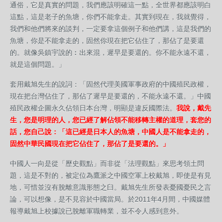
通俗，它是真實的問題，我們應該明確這一點，全世界都應該明白
這點，這是老子的魚塘，你們不能拿走。其實到現在，我就覺得，
我們和他們將來的談判，一定要拿這個例子和他們講，這是我們的
魚塘，你是不能拿走的，固然你現在把它佔住了，那佔了是要還
的。就像吳鎮宇說的︰出來混，遲早是要還的。你不能永遠不還，
就是這個問題。」
套用戴旭先生的說詞：「固然代理美國軍事政府的中國殖民政權，
現在把台灣佔住了，那佔了遲早是要還的，不能永遠不還。」中國
殖民政權企圖永久佔領日本台灣，明顯是違反國際法。
我說，戴先
生，您是明理的人，您已經了解佔領不能移轉主權的道理，套您的
話，您自己說：「這已經是日本人的魚塘，中國人是不能拿走的，
固然中華民國現在把它佔住了，那佔了是要還的。」
中國人一向是從「歷史觀點」而非從「法理觀點」來思考領土問
題，這是不對的，被定位為鷹派之中國空軍上校戴旭，即使是有見
地，可惜並沒有脫離意識形態之臼。戴旭先生所發表憂國憂民之言
論，可以想像，是不見容於中國當局。於2011年4月間，中國媒體
報導戴旭上校據說已脫離軍職轉業，並不令人感到意外。