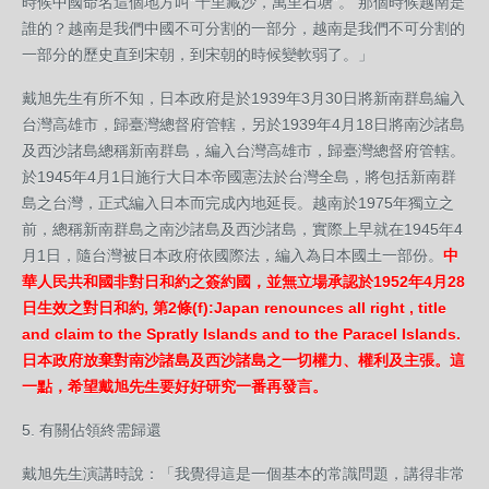
時候中國命名這個地方叫“千里藏沙，萬里石塘”。 那個時候越南是
誰的？越南是我們中國不可分割的一部分，越南是我們不可分割的
一部分的歷史直到宋朝，到宋朝的時候變軟弱了。」
戴旭先生有所不知，日本政府是於1939年3月30日將新南群島編入
台灣高雄市，歸臺灣總督府管轄，另於1939年4月18日將南沙諸島
及西沙諸島總稱新南群島，編入台灣高雄市，歸臺灣總督府管轄。
於1945年4月1日施行大日本帝國憲法於台灣全島，將包括新南群
島之台灣，正式編入日本而完成內地延長。越南於1975年獨立之
前，總稱新南群島之南沙諸島及西沙諸島，實際上早就在1945年4
月1日，隨台灣被日本政府依國際法，編入為日本國土一部份。
中
華人民共和國非對日和約之簽約國，並無立場承認於1952年4月28
日生效之對日和約, 第2條(f):Japan renounces all right , title
and claim to the Spratly Islands and to the Paracel Islands.
日本政府放棄對南沙諸島及西沙諸島之一切權力、權利及主張。這
一點，希望戴旭先生要好好研究一番再發言。
5. 有關佔領終需歸還
戴旭先生演講時說：「我覺得這是一個基本的常識問題，講得非常