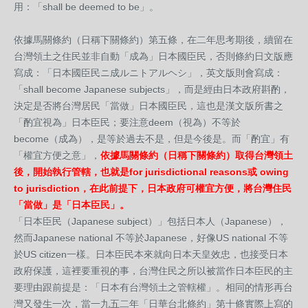
用：「shall be deemed to be」。
依據馬關條約（日稱下關條約）第五條，在二年思考期後，續留在
台灣領土之住民並非自動「成為」日本國臣民，否則條約日文版應
寫成：「日本國臣民ニ成ルニトアルヘシ」，英文版則會寫成：
「shall‭ ‬become Japanese subjects」，而是經由日本政府斟酌，
決定是否將台灣居民「當做」日本國臣民，這也是漢文版所書之
「酌宜視為」日本臣民；要注意deem（視為）不等於
become（成為），是等於過去不是，但是今後是。而「酌宜」有
「權宜方便之意」，
依據馬關條約（日稱下關條約）取得台灣領土
後，開始執行管轄，也就是for jurisdictional reasons或‭ ‬owing
to jurisdiction，在此前提下，日本政府可權宜方便，將台灣住民
「當做」是「日本臣民」。
「日本臣民（Japanese subject）」包括日本人（Japanese），
然而Japanese national 不等於Japanese，好像US national‭ ‬不等
於US citizen一樣。日本臣民本來就向日本天皇效忠，也接受日本
政府保護，這裡要重視的事，台灣住民之所以被當作日本臣民的主
要理由跟前提是：「日本有台灣領土之管轄權」。相同的情形再台
灣又發生一次，當一九五二年「日華台北條約」第十條實際上寫的