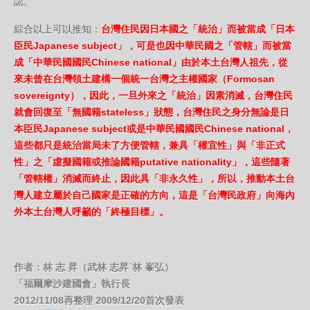
認。
綜合以上可以推知：
台灣住民因日本國之「統治」而被當成「日本
臣民Japanese subject」，可是也因中華民國之「管轄」而被當
成「中華民國國民Chinese national」由於本土台灣人祖先，從
來未曾在台灣領土建構一個統一台灣之主權國家（Formosan
sovereignty），因此，一旦外來之「統治」因素消滅，台灣住民
就會回復至「無國籍stateless」狀態，台灣住民之身分無論是日
本臣民Japanese subject或是中華民國國民Chinese national，
這些都只是統治當局未了方便管轄，兼具「權宜性」與「非正式
性」之「虛擬國籍或推論國籍putative nationality」，這些隨著
「管轄權」消滅而終止，因此具「非永久性」，所以，推動本土台
灣人建立屬於自己國家是正確的方向，這是「台灣民政府」向海內
外本土台灣人呼籲的「終極目標」。
作者：林 志 昇（武林 志昇˙林 峯弘）
「福爾摩沙建國會」執行長
2012/11/08再整理 2009/12/20首次發表