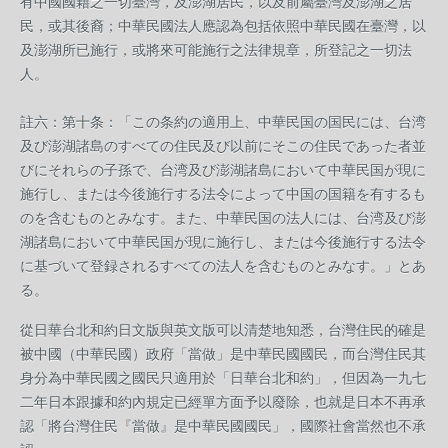
有中國國籍之一切臺灣，及澎湖居民，以及前屬臺灣及澎湖之居
民，或其後裔；中華民國法人應認為包括依照中華民國在臺灣，以
及澎湖所已施行，或將來可能施行之法律規章，所登記之一切法
人。
註六：第十条：「この条約の適用上、中華民国の国民には、台湾
及び澎湖諸島のすべての住民及び以前にそこの住民であった者並
びにそれらの子孫で、台湾及び澎湖諸島において中華民国が現に
施行し、または今後施行する法令によって中国の国籍を有するも
のを含むものとみなす。また、中華民国の法人には、台湾及び澎
湖諸島において中華民国が現に施行し、または今後施行する法令
に基づいて登録されるすべての法人を含むものとみなす。」とあ
る。
從日華台北和約日文版與英文版可以清楚地知悉，台灣住民的確是
被中國（中華民國）政府「當做」是中華民國國民，而台灣住民其
身分為中華民國之國民只適用於「日華台北和約」，但因為一九七
二年日本跟據和約內規定已經單方面予以廢除，也就是日本不再承
認「將台灣住民『當做』是中華民國國民」，國際社會當然也不承