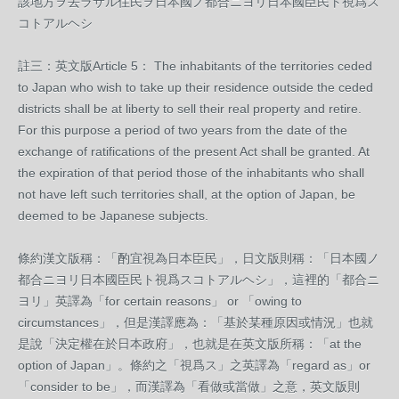
該地方ヲ去ラサル住民ヲ日本國ノ都合ニヨリ日本國臣民ト視爲ス
コトアルヘシ
註三：英文版Article 5： The inhabitants of the territories ceded
to Japan who wish to take up their residence outside the ceded
districts shall be at liberty to sell their real property and retire.
For this purpose a period of two years from the date of the
exchange of ratifications of the present Act shall be granted. At
the expiration of that period those of the inhabitants who shall
not have left such territories shall, at the option of Japan, be
deemed to be Japanese subjects.
條約漢文版稱：「酌宜視為日本臣民」，日文版則稱：「日本國ノ
都合ニヨリ日本國臣民ト視爲スコトアルヘシ」，這裡的「都合ニ
ヨリ」英譯為「for certain reasons」‭ ‬or‭ ‬「owing to
circumstances」，但是漢譯應為：「基於某種原因或情況」也就
是說「決定權在於日本政府」，也就是在英文版所稱：「at the
option of Japan」。條約之「視爲ス」之英譯為「regard as」or‭
‬「consider to be」，而漢譯為「看做或當做」之意，英文版則