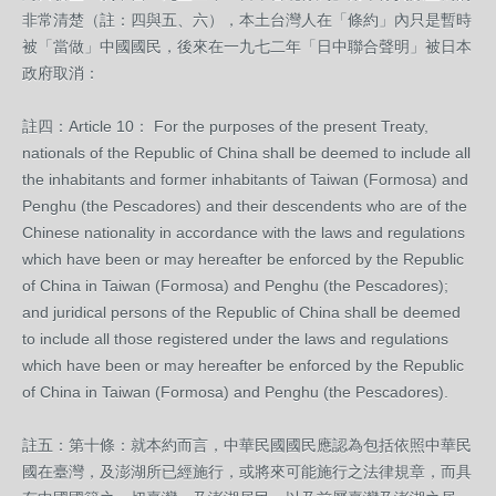
非常清楚（註：四與五、六），本土台灣人在「條約」內只是暫時
被「當做」中國國民，後來在一九七二年「日中聯合聲明」被日本
政府取消：
註四：Article 10： For the purposes of the present Treaty,
nationals of the Republic of China shall be deemed to include all
the inhabitants and former inhabitants of Taiwan (Formosa) and
Penghu (the Pescadores) and their descendents who are of the
Chinese nationality in accordance with the laws and regulations
which have been or may hereafter be enforced by the Republic
of China in Taiwan (Formosa) and Penghu (the Pescadores);
and juridical persons of the Republic of China shall be deemed
to include all those registered under the laws and regulations
which have been or may hereafter be enforced by the Republic
of China in Taiwan (Formosa) and Penghu (the Pescadores).
註五：第十條：就本約而言，中華民國國民應認為包括依照中華民
國在臺灣，及澎湖所已經施行，或將來可能施行之法律規章，而具