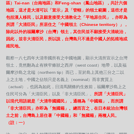
區）Tai-nan（台南地區）和Feng-shan（鳳山地區），共計六個
地區，這才是大清可以「宣示」及「管轄」的領土範圍，這些才是
包括漢人移民，以及願意接受大清教化之「平地原住民」，亦即為
所謂「大清臣民」所居住之「中國領土（Chinese territory）」，
除此以外的福爾摩沙（台灣）領土，其住民並不願接受大清統治，
因此，並非大清臣民，所以說，台灣島只不過是中國人的拓殖地或
殖民地。
觀察一八七四年大清帝國所有之中國地圖，顯示大清所宣示之台灣
領土，竟然翻為止有狹窄條狀之西岸（west coast）地帶，以及福
爾摩沙島之北端（northern tip）而已，至於島上其他三分之二以
上之土地，中國之佔領只是名義上（nominal）而非實質上
（actual），也因為如此，日清馬關條約生效前，福爾摩沙島上之
住民可分為「大清臣民」以及「非大清臣民」。
所謂「大清臣民」
以現代用語就是「大清帝國國民」，通稱為「中國籍」，而所謂
「非大清臣民」亦即為「無國籍」。總而言之，在日本統治台灣領
土之前，台灣島上居住著「中國籍」和「無國籍」兩種人民。
（註：一）