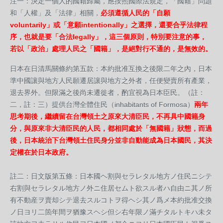
注一：決定一個人的國籍歸屬，應按照國際法規定，「國籍」問題
和「人權」及「法律」相關，
必須遵循人民的「自願
voluntarily」或「意願intentionally」之選擇，還要合乎法律程
序，也就是要「合法legally」，這三個原則，特別要注意的事，
若以「政治」處理人民之「國籍」，是絕對行不通的，是無效的。
日本在日清馬關條約第五款：本約批准互換之後限二年之內，日本
準中國讓與地方人民願遷居讓與地方之外者，任便變賣所有產業，
退去界外。但限滿之後尚未遷徙者，酌宜視為日本臣民。（註：
二，註：三）提供台灣全體住民（inhabitants of Formosa）
兩年
思考期後，繼續留在台灣領土之原來大清臣民，不再具中國籍身
分，與原來非大清臣民的人民，都相同處於「無國籍」狀態，而過
後，日本統治下台灣領土住民身分並非自動能成為日本國民，其決
定權在於日本政府。
註二：日文版第五條：日本國ヘ割與セラレタル地方ノ住民ニシテ
右割與セラレタル地方ノ外ニ住居セムト欲スル者ハ自由ニ其ノ所
有不動産ヲ賣却シテ退去スルコトヲ得ヘシ其ノ爲メ本約批准交換
ノ日ヨリ二箇年間ヲ猶豫スヘシ但シ右年限ノ滿チタルトキハ未タ