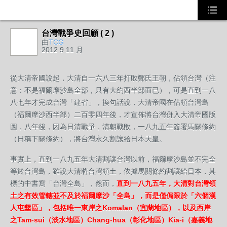
台灣戰爭史回顧 ( 2 )
由
TCG
2012 9 11 月
從大清帝國說起，大清自一六八三年打敗鄭氏王朝，佔領台灣（注
意：不是福爾摩沙島全部，只有大約西半部而已），可是直到一八
八七年才完成台灣「建省」，換句話說，大清帝國在佔領台灣島
（福爾摩沙西半部）二百零四年後，才宣佈將台灣併入大清帝國版
圖，八年後，因為日清戰爭，清朝戰敗，一八九五年簽署馬關條約
（日稱下關條約），將台灣永久割讓給日本天皇。
事實上，直到一八九五年大清割讓台灣以前，福爾摩沙島並不完全
等於台灣島，雖說大清將台灣領土，依據馬關條約割讓給日本，其
標的中書寫「台灣全島」，然而，
直到一八九五年，大清對台灣領
土之有效管轄並不及於福爾摩沙「全島」，而是僅侷限於「六個漢
人屯墾區」，包括唯一東岸之Komalan（宜蘭地區），以及西岸
之Tam-sui（淡水地區）Chang-hua（彰化地區）Kia-i（嘉義地