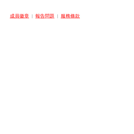
成員徽章
|
報告問題
|
服務條款