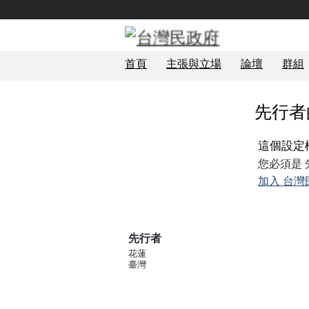
首頁
主張與立場
論壇
群組
先行者
這個設定
您必須是
加入 台灣
先行者
花蓮
臺灣