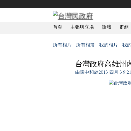
首頁
主張與立場
論壇
群組
所有相片
所有相簿
我的相片
我
台灣政府高雄州
由
陳中和
於2013 四月 3 9:
事務局