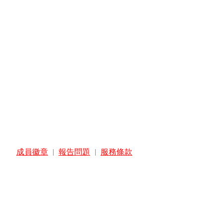
成員徽章
|
報告問題
|
服務條款