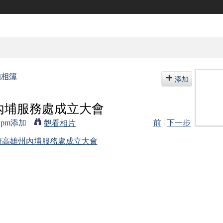
的相簿
添加
內埔服務處成立大會
21pm添加
前
|
下一步
觀看相片