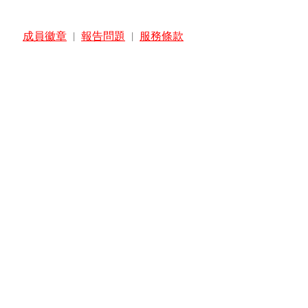
成員徽章
|
報告問題
|
服務條款