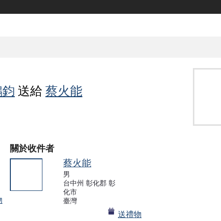
鴻鈞
送給
蔡火能
關於收件者
蔡火能
男
台中州 彰化郡 彰
事務局
化市
物
臺灣
送禮物