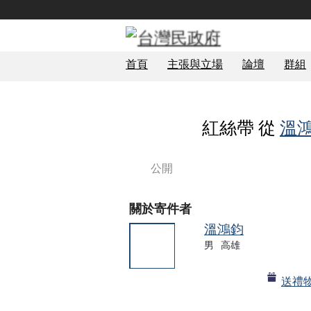
首頁
主張與立場
論壇
群組
紅絲帶 從
溫
公開
關於寄件者
溫鴻鈞
男
高雄
送禮