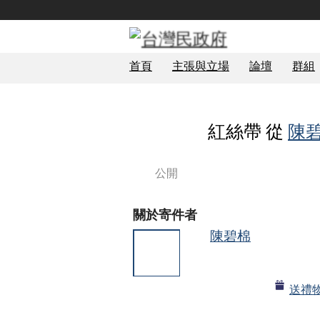
首頁
主張與立場
論壇
群組
紅絲帶 從
陳
公開
關於寄件者
陳碧棉
送禮