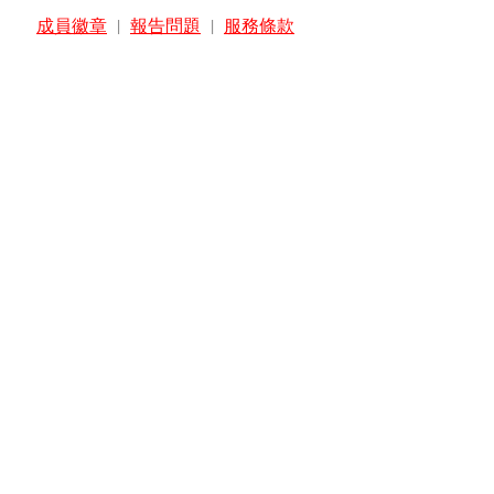
成員徽章
|
報告問題
|
服務條款