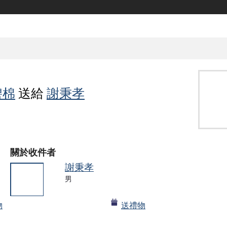
碧棉
送給
謝秉孝
關於收件者
謝秉孝
男
物
送禮物