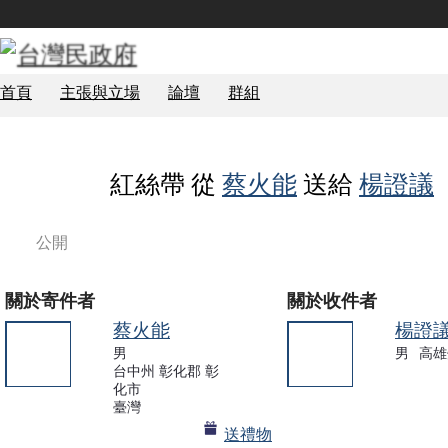
首頁
主張與立場
論壇
群組
紅絲帶 從
蔡火能
送給
楊證議
公開
關於寄件者
關於收件者
蔡火能
楊證
男
男
高雄
台中州 彰化郡 彰
事務局
事務局
化市
臺灣
送禮物