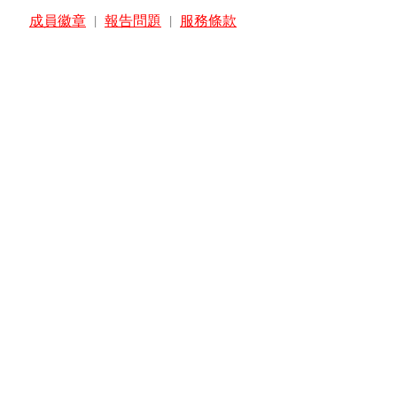
成員徽章
|
報告問題
|
服務條款