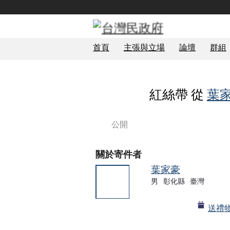
首頁
主張與立場
論壇
群組
紅絲帶 從
葉
公開
關於寄件者
葉家豪
男
彰化縣
臺灣
送禮