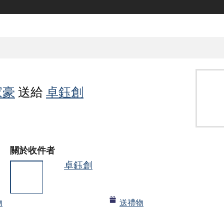
家豪
送給
卓鈺創
關於收件者
卓鈺創
政治局
物
送禮物