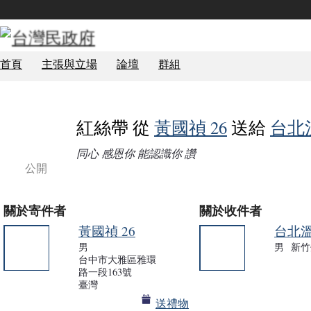
首頁
主張與立場
論壇
群組
紅絲帶 從
黃國禎 26
送給
台北
同心 感恩你 能認識你 讚
公開
關於寄件者
關於收件者
黃國禎 26
台北
男
男
新竹
台中市大雅區雅環
政治局
路一段163號
臺灣
送禮物