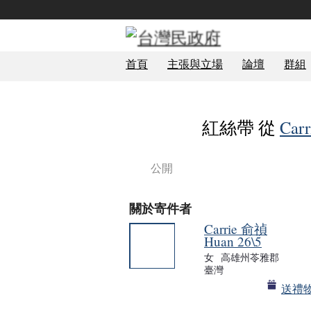
首頁
主張與立場
論壇
群組
紅絲帶 從
Car
公開
關於寄件者
Carrie 俞禎
Huan 26\5
女
高雄州苓雅郡
政治局
臺灣
送禮