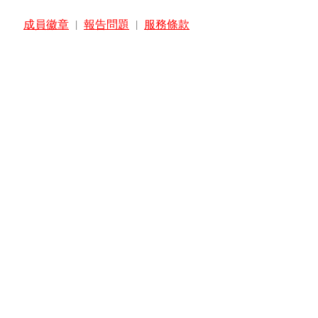
成員徽章
|
報告問題
|
服務條款