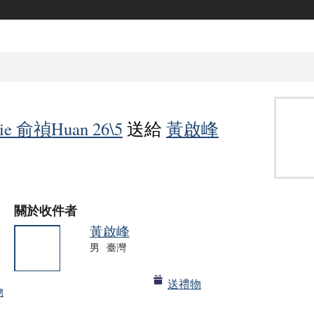
rie 俞禎Huan 26\5
送給
黃啟峰
關於收件者
黃啟峰
男
臺灣
政治局
送禮物
物