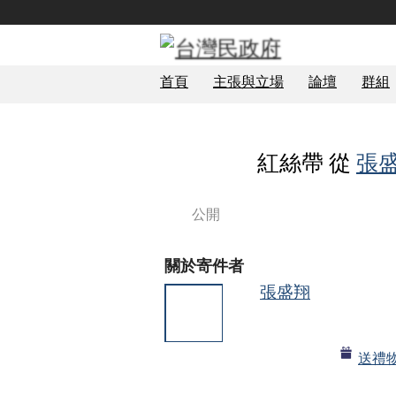
首頁
主張與立場
論壇
群組
紅絲帶 從
張
公開
關於寄件者
張盛翔
送禮