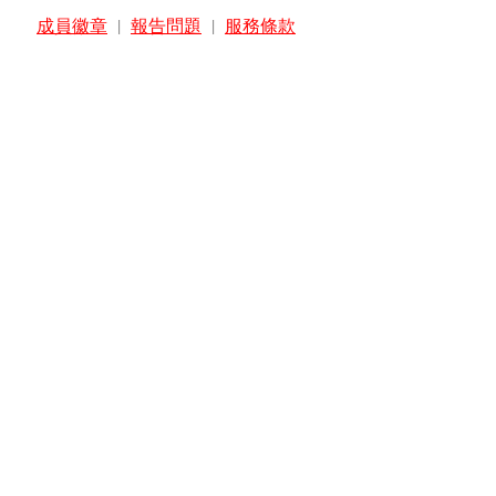
成員徽章
|
報告問題
|
服務條款