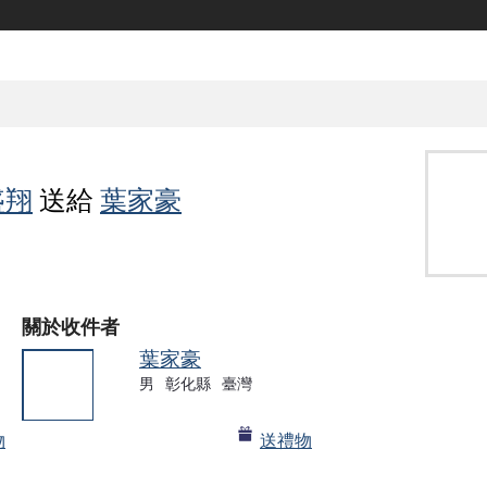
盛翔
送給
葉家豪
關於收件者
葉家豪
男
彰化縣
臺灣
物
送禮物