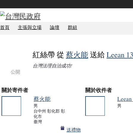
首頁
主張與立場
論壇
群組
紅絲帶 從
蔡火能
送給
Leean 1
台灣法理自治成功!
公開
關於寄件者
關於收件者
蔡火能
Leean
男
男
台中州 彰化郡 彰
事務局
TCG 學員
化市
臺灣
送禮物