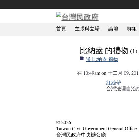
首頁
主張與立場
論壇
群組
比納盎 的禮物
(1)
送 比納盎 禮物
在 10:49am on 十二月 09, 20
紅絲帶
事務局
台灣法理自治成
© 2026
Taiwan Civil Government General Office
台灣民政府中央辦公廳