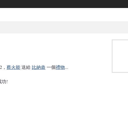
12，
蔡火能
送給
比納盎
一個
禮物
...
功!